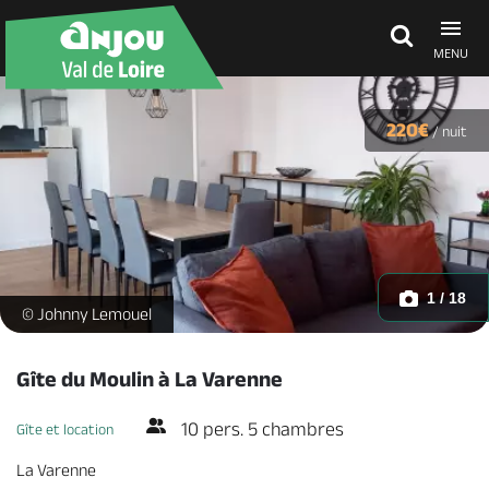
MENU
Découvrir
220€
/
nuit
À voir, à faire
Agenda
1 / 18
Gîte-Moulin-La-Varenne-séjour (1) -
© Johnny Lemouel
Dormir, manger
Gîte du Moulin à La Varenne
10 pers. 5 chambres
Gîte et location
Séjours, cadeaux
La Varenne