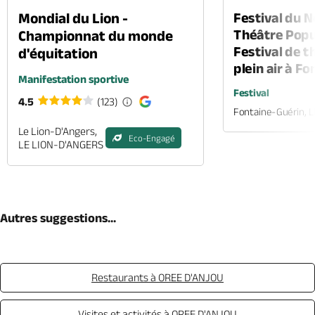
Mondial du Lion -
Festival du 
Théâtre Popul
Championnat du monde
Festival de t
d'équitation
plein air à F
Manifestation sportive
Festival
4.5
(123)
Fontaine-Guérin, 
Le Lion-D'Angers,
Eco-Engagé
LE LION-D'ANGERS
Autres suggestions...
Restaurants à OREE D'ANJOU
Visites et activités à OREE D'ANJOU