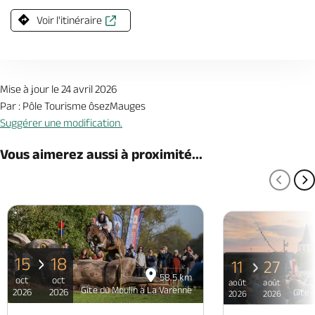
Voir l'itinéraire
Mise à jour le 24 avril 2026
Par : Pôle Tourisme ôsezMauges
Suggérer une modification.
Vous aimerez aussi à proximité...
PAGE
P
15
18
11
27
58.5 km
oct
oct
août
août
Gîte du Moulin à La Varenne
2026
2026
Gîte 
2026
2026