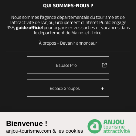
QUI SOMMES-NOUS ?
Nous sommes l’agence départementale du tourisme et de
l’attractivité de l’Anjou, Groupement d’Intérêt Public engagé
RSE,
guide officiel
pour organiser vos sorties et vacances dans
le département de Maine-et-Loire.
À propos
-
Devenir annonceur
Espace Pro
Espace Groupes
© Anjou tourisme 2026 -
Plan du site
-
Fonctionnement du site
Bienvenue !
Mentions légales
-
Données personnelles
-
Cookies
anjou-tourisme.com & les cookies
CGU Réservation
-
Accessibilité : partiellement conforme