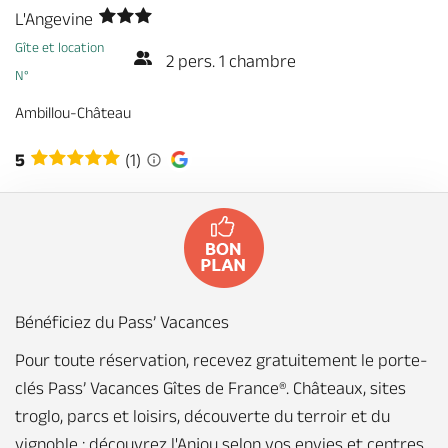
Billetterie en ligne
L'Angevine
Gîte et location
2 pers. 1 chambre
N°
Ambillou-Château
Brochures & Cartes
Offices de tourisme
Comment venir ?
Ecrivez-nous
5
(1)
Bénéficiez du Pass’ Vacances
Pour toute réservation, recevez gratuitement le porte-
clés Pass’ Vacances Gîtes de France®. Châteaux, sites
troglo, parcs et loisirs, découverte du terroir et du
vignoble : découvrez l'Anjou selon vos envies et centres