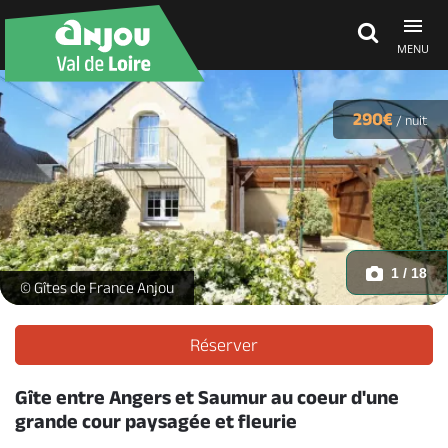
MENU
Découvrir
290€
/
nuit
À voir, à faire
Agenda
1 / 18
L'Angevine_1 -
© Gîtes de France Anjou
Dormir, manger
Réserver
Gîte entre Angers et Saumur au coeur d'une
Séjours, cadeaux
grande cour paysagée et fleurie