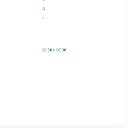
8
4
605€ à 680€