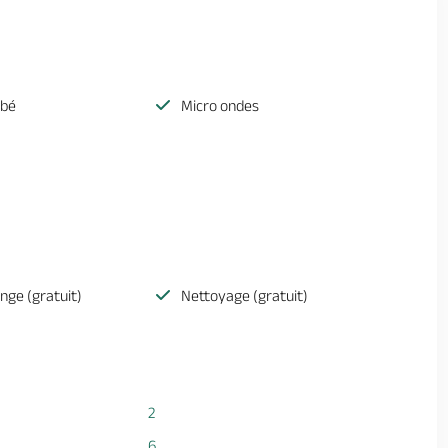
ébé
Micro ondes
inge (gratuit)
Nettoyage (gratuit)
2
6