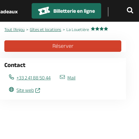
Billetterie en ligne
 cadeaux
Tout l'Anjou
Gîtes et locations
La Louetière
Réserver
Contact
+33 2 41 88 50 44
Mail
Site web