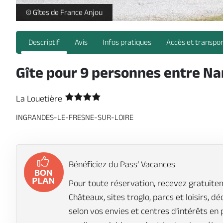
La Louetière_1 -
© Gîtes de France Anjou
Descriptif
Avis
Infos pratiques
Accès et transpo
Gîte pour 9 personnes entre Na
La Louetière
INGRANDES-LE-FRESNE-SUR-LOIRE
Bénéficiez du Pass’ Vacances
Pour toute réservation, recevez gratuitem
Châteaux, sites troglo, parcs et loisirs, d
selon vos envies et centres d’intérêts en 