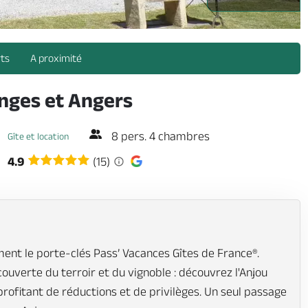
rts
A proximité
nges et Angers
8 pers. 4 chambres
Gîte et location
4.9
(15)
ent le porte-clés Pass’ Vacances Gîtes de France®.
écouverte du terroir et du vignoble : découvrez l'Anjou
profitant de réductions et de privilèges. Un seul passage