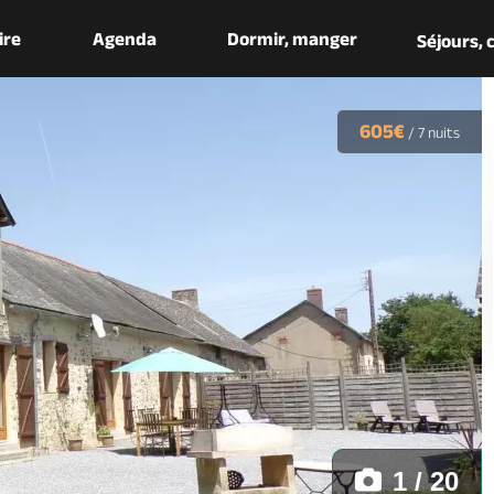
aire
Agenda
Dormir, manger
Séjours,
605€
/
7 nuits
1 / 20