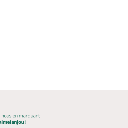
c nous en marquant
aimelanjou
!