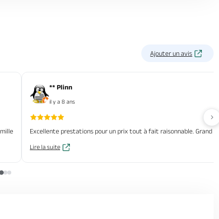
Ajouter un avis
** Plinn
il y a 8 ans
Av
mille
Excellente prestations pour un prix tout à fait raisonnable. Grand te
Lire la suite