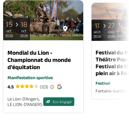
15
18
11
27
62 km
oct
oct
août
août
Gite Le Haut Plessis – Domaine du Plessis Jalesnes
2026
2026
Gite Le Haut Plessis – D
2026
2026
Mondial du Lion -
Festival du 
Théâtre Popul
Championnat du monde
Festival de t
d'équitation
plein air à F
Manifestation sportive
Festival
4.5
(123)
Fontaine-Guérin, 
Le Lion-D'Angers,
Eco-Engagé
LE LION-D'ANGERS