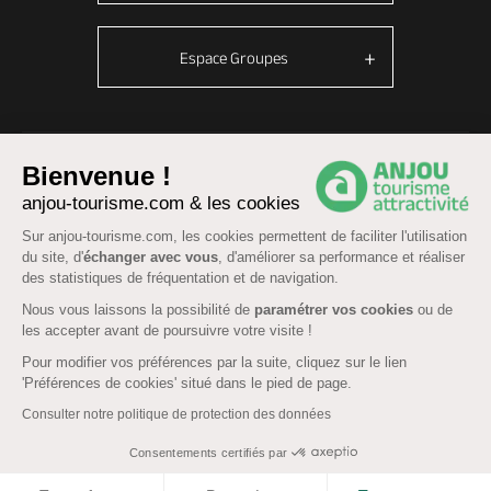
Espace Groupes
© Anjou tourisme 2026 -
Plan du site
-
Fonctionnement du site
Bienvenue !
Mentions légales
-
Données personnelles
-
Cookies
anjou-tourisme.com & les cookies
CGU Réservation
-
Accessibilité : partiellement conforme
Sur anjou-tourisme.com, les cookies permettent de faciliter l'utilisation
du site, d'
échanger avec vous
, d'améliorer sa performance et réaliser
des statistiques de fréquentation et de navigation.
Nous vous laissons la possibilité de
paramétrer vos cookies
ou de
les accepter avant de poursuivre votre visite !
Pour modifier vos préférences par la suite, cliquez sur le lien
'Préférences de cookies' situé dans le pied de page.
Consulter notre politique de protection des données
Consentements certifiés par
COOKIES