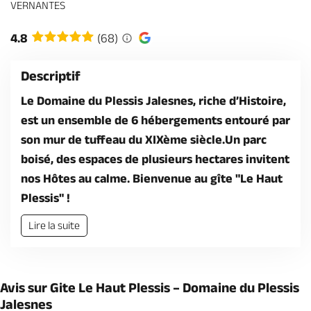
Billetterie en ligne
VERNANTES
4.8
(68)
Descriptif
Le Domaine du Plessis Jalesnes, riche d’Histoire,
Brochures & Cartes
Offices de tourisme
Comment venir ?
Ecrivez-nous
est un ensemble de 6 hébergements entouré par
son mur de tuffeau du XIXème siècle.Un parc
boisé, des espaces de plusieurs hectares invitent
nos Hôtes au calme. Bienvenue au gîte "Le Haut
Plessis" !
Lire la suite
Avis sur Gite Le Haut Plessis – Domaine du Plessis
Jalesnes