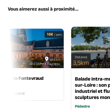
Vous aimerez aussi à proximité...
16€
/ pers.
23
Distance
69.5 km
août
3,5km
Gîte Le Petit Fourneau
2026
toiles de Fontevraud
Balade intra-m
sur-Loire : son
cle
industriel et flu
RAUD-L'ABBAYE
sculptures mo
Pédestre