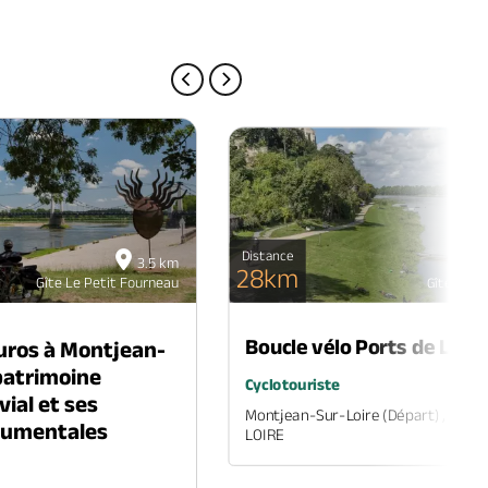
PAGE PRÉCÉDENTE
PAGE SUIVANTE
Distance
3.5 km
28km
Gîte Le Petit Fourneau
Gîte Le P
Boucle vélo Ports de Loire
uros à Montjean-
 patrimoine
Cyclotouriste
vial et ses
Montjean-Sur-Loire (départ) , MA
numentales
LOIRE