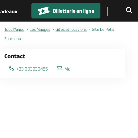
Billetterie en ligne
 cadeaux
Tout l'Anjou
Les Mauges
Gîtes et locations
Gîte Le Petit
Fourneau
Contact
+33 603936455
Mail