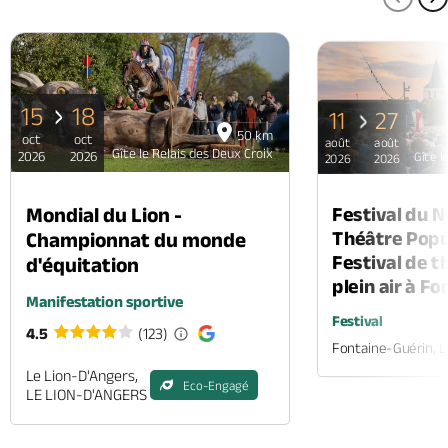
PAGE
P
15
18
11
27
50 km
oct
oct
août
août
Gîte le Relais des Deux Croix
2026
2026
Gîte l
2026
2026
Mondial du Lion -
Festival du 
Théâtre Popul
Championnat du monde
Festival de t
d'équitation
plein air à F
Manifestation sportive
Festival
4.5
(123)
Fontaine-Guérin, 
Le Lion-D'Angers,
Eco-Engagé
LE LION-D'ANGERS