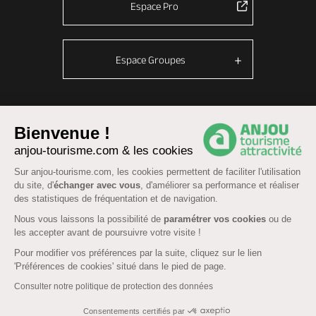
Espace Pro
Espace Groupes
© Anjou tourisme 2026 -
Plan du site
-
Fonctionnement du site
Bienvenue !
Mentions légales
-
Données personnelles
-
Cookies
anjou-tourisme.com & les cookies
CGU Réservation
-
Accessibilité : partiellement conforme
Sur anjou-tourisme.com, les cookies permettent de faciliter l'utilisation
du site, d'
échanger avec vous
, d'améliorer sa performance et réaliser
des statistiques de fréquentation et de navigation.
Nous vous laissons la possibilité de
paramétrer vos cookies
ou de
les accepter avant de poursuivre votre visite !
Pour modifier vos préférences par la suite, cliquez sur le lien
'Préférences de cookies' situé dans le pied de page.
Consulter notre politique de protection des données
Consentements certifiés par