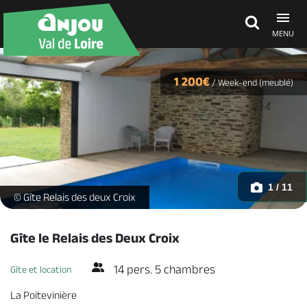
MENU
Découvrir
1 200€
/
Week-end (meublé)
À voir, à faire
Agenda
1 / 11
gite-le-relais-des-deux-croix-la-poiteviniere-angers-nantes-an
© Gîte Relais des deux Croix
Dormir, manger
Gîte le Relais des Deux Croix
14 pers. 5 chambres
Gîte et location
Séjours, cadeaux
La Poitevinière