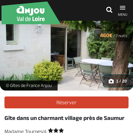
MENU
Découvrir
460€
/
7 nuits
À voir, à faire
Agenda
1 / 20
Madame Tournesol_1 -
© Gîtes de France Anjou
Dormir, manger
Réserver
Gîte dans un charmant village près de Saumur
Séjours, cadeaux
Madame Tournesol