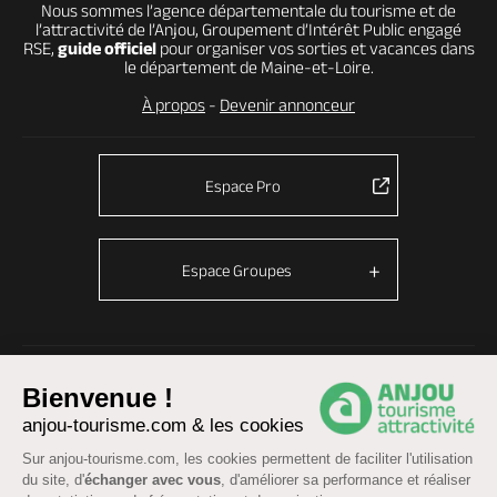
Nous sommes l’agence départementale du tourisme et de
l’attractivité de l’Anjou, Groupement d’Intérêt Public engagé
RSE,
guide officiel
pour organiser vos sorties et vacances dans
le département de Maine-et-Loire.
À propos
-
Devenir annonceur
Espace Pro
Espace Groupes
© Anjou tourisme 2026 -
Plan du site
-
Fonctionnement du site
Bienvenue !
Mentions légales
-
Données personnelles
-
Cookies
anjou-tourisme.com & les cookies
CGU Réservation
-
Accessibilité : partiellement conforme
Sur anjou-tourisme.com, les cookies permettent de faciliter l'utilisation
du site, d'
échanger avec vous
, d'améliorer sa performance et réaliser