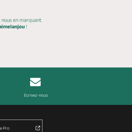
c nous en marquant
aimelanjou
!
Ecrivez-nous
e Pro