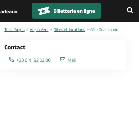
Billetterie en ligne
 cadeaux
Tout l'Anjou
Anjou Vert
Gîtes et locations
Gîte Quasimodo
Contact
+33 6 41 82 02 86
Mail