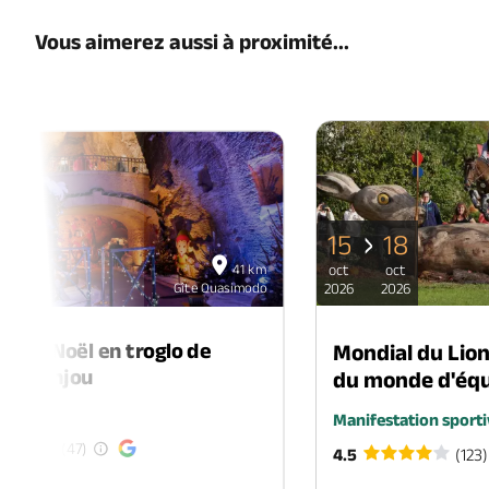
Vous aimerez aussi à proximité...
15
18
06
41 km
oct
oct
déc
Gîte Quasimodo
2026
2026
2026
é de Noël en troglo de
Mondial du Lio
-en-Anjou
du monde d'équ
é
Manifestation sporti
(47)
4.5
(123)