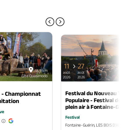
PAGE PRÉCÉDENTE
PAGE SUIVANTE
11
27
46.5 km
août
août
Gîte Quasimodo
Gî
2026
2026
Festival du Nouveau Thé
n - Championnat
Populaire - Festival de th
itation
plein air à Fontaine-Guéri
ve
Festival
Fontaine-Guérin, LES BOIS D'ANJOU