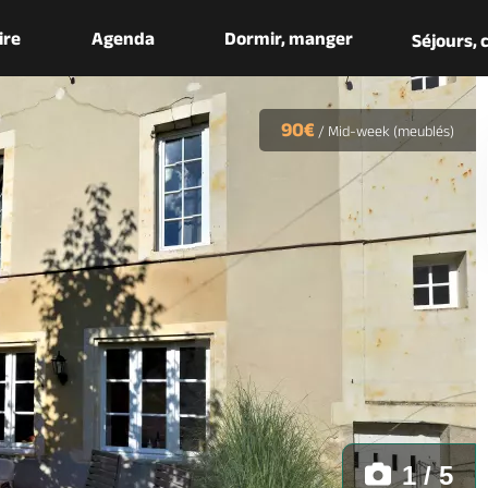
aire
Agenda
Dormir, manger
Séjours,
90€
/
Mid-week (meublés)
1 / 5