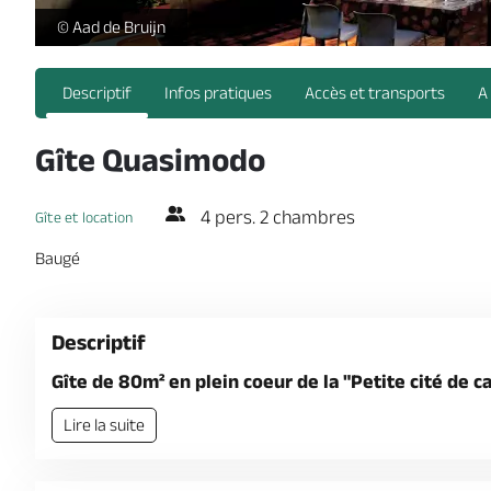
Quasimodo 18a -
© Aad de Bruijn
Descriptif
Infos pratiques
Accès et transports
A
Gîte Quasimodo
4 pers. 2 chambres
Gîte et location
Baugé
Descriptif
Gîte de 80m² en plein coeur de la "Petite cité de 
Lire la suite