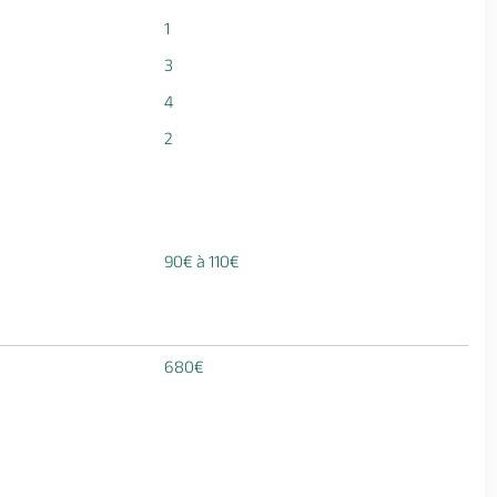
1
3
4
2
90€ à 110€
680€