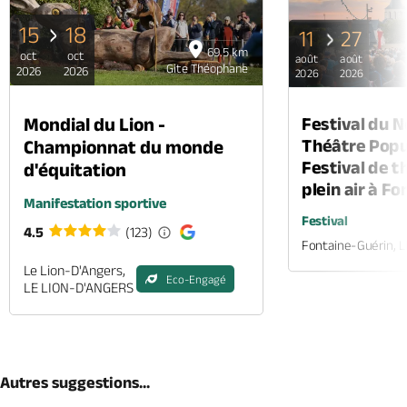
15
18
11
27
69.5 km
oct
oct
août
août
Gite Théophane
2026
2026
2026
2026
Mondial du Lion -
Festival du 
Théâtre Popul
Championnat du monde
Festival de t
d'équitation
plein air à F
Manifestation sportive
Festival
4.5
(123)
Fontaine-Guérin, 
Le Lion-D'Angers,
Eco-Engagé
LE LION-D'ANGERS
Autres suggestions...