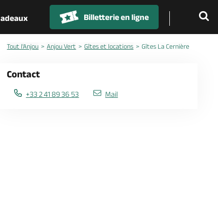
Billetterie en ligne
 cadeaux
Tout l'Anjou
Anjou Vert
Gîtes et locations
Gîtes La Cernière
Contact
+33 2 41 89 36 53
Mail