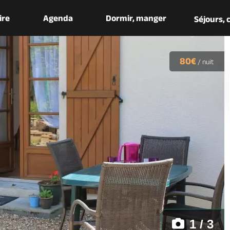
aire
Agenda
Dormir, manger
Séjours,
80€
/
nuit
1 / 3