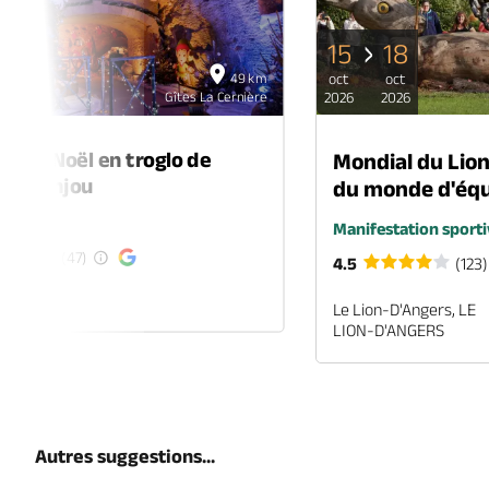
15
18
06
49 km
oct
oct
déc
Gîtes La Cernière
2026
2026
2026
é de Noël en troglo de
Mondial du Lio
-en-Anjou
du monde d'équ
é
Manifestation sporti
(47)
4.5
(123)
EN-ANJOU
Le Lion-D'Angers, LE
LION-D'ANGERS
Autres suggestions...