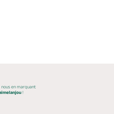
c nous en marquant
aimelanjou
!