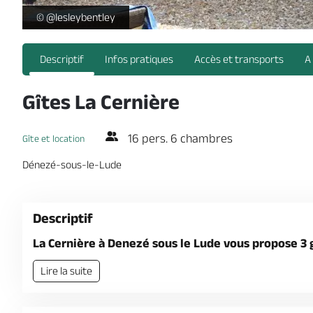
Gîtes La Cernière -
© @lesleybentley
Descriptif
Infos pratiques
Accès et transports
A
Gîtes La Cernière
16 pers. 6 chambres
Gîte et location
Dénezé-sous-le-Lude
Descriptif
La Cernière à Denezé sous le Lude vous propose 3 
Lire la suite