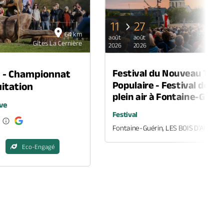
11
27
64 km
août
août
Gîtes La Cernière
Gîte
2026
2026
Festival du Nouveau Thé
n - Championnat
Populaire - Festival de th
itation
plein air à Fontaine-Guéri
ve
Festival
Fontaine-Guérin, LES BOIS D'ANJOU
Eco-Engagé