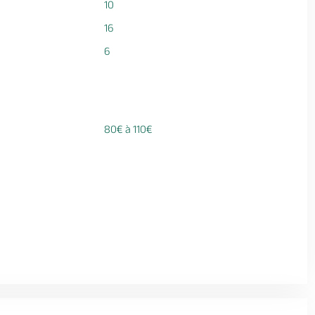
10
16
6
80€ à 110€