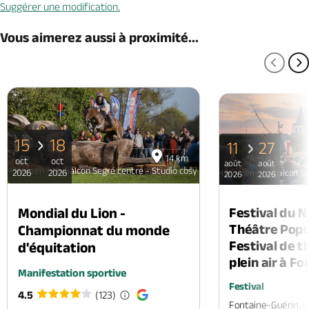
Suggérer une modification.
Vous aimerez aussi à proximité...
PAGE
P
15
18
11
27
14 km
oct
oct
août
août
Hôte-zen - Le Balcon Segré centre - Studio cosy
2026
2026
Hôte-zen - Le Balcon Se
2026
2026
Mondial du Lion -
Festival du 
Théâtre Popul
Championnat du monde
Festival de t
d'équitation
plein air à F
Manifestation sportive
Festival
4.5
(123)
Fontaine-Guérin, 