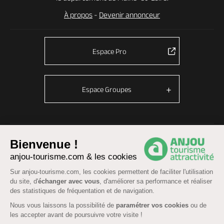
À propos
-
Devenir annonceur
Espace Pro
Espace Groupes
© Anjou tourisme 2026 -
Plan du site
-
Fonctionnement du site
Bienvenue !
Mentions légales
-
Données personnelles
-
Cookies
anjou-tourisme.com & les cookies
CGU Réservation
-
Accessibilité : partiellement conforme
Sur anjou-tourisme.com, les cookies permettent de faciliter l'utilisation
du site, d'
échanger avec vous
, d'améliorer sa performance et réaliser
des statistiques de fréquentation et de navigation.
Nous vous laissons la possibilité de
paramétrer vos cookies
ou de
les accepter avant de poursuivre votre visite !