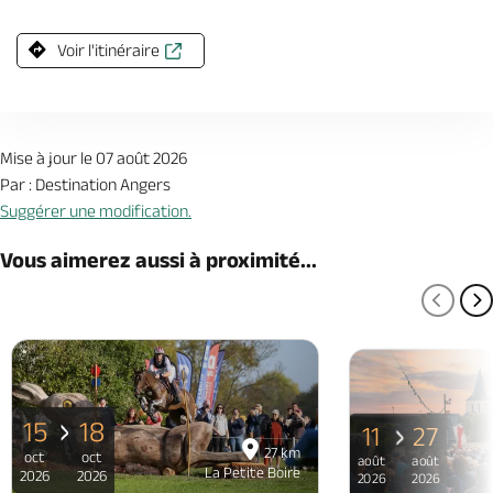
Voir l'itinéraire
Mise à jour le 07 août 2026
Par : Destination Angers
Suggérer une modification.
Vous aimerez aussi à proximité...
PAGE
P
15
18
11
27
27 km
oct
oct
août
août
La Petite Boire
2026
2026
2026
2026