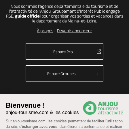
Nous sommes l’agence départementale du tourisme et de
l’attractivité de l’Anjou, Groupement d’Intérêt Public engagé
RSE,
guide officiel
pour organiser vos sorties et vacances dans
le département de Maine-et-Loire.
À propos
-
Devenir annonceur
Espace Pro
Espace Groupes
© Anjou tourisme 2026 -
Plan du site
-
Fonctionnement du site
Bienvenue !
Mentions légales
-
Données personnelles
-
Cookies
anjou-tourisme.com & les cookies
CGU Réservation
-
Accessibilité : partiellement conforme
Sur anjou-tourisme.com, les cookies permettent de faciliter l'utilisation
du site, d'
échanger avec vous
, d'améliorer sa performance et réaliser