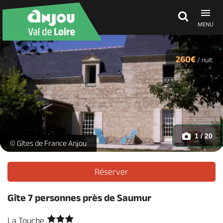
MENU
Découvrir
260€
/
nuit
À voir, à faire
Agenda
1 / 20
La Touche_1 -
© Gîtes de France Anjou
Dormir, manger
Réserver
Gîte 7 personnes près de Saumur
Séjours, cadeaux
La Touche