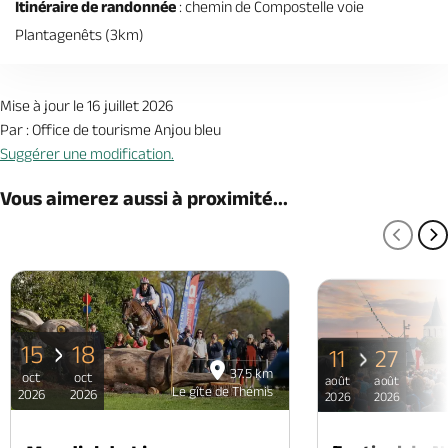
Itinéraire de randonnée
: chemin de Compostelle voie
Plantagenêts (3km)
Mise à jour le 16 juillet 2026
Par : Office de tourisme Anjou bleu
Suggérer une modification.
Vous aimerez aussi à proximité...
PAGE
P
15
18
11
27
37.5 km
oct
oct
août
août
Le gîte de Thémis
2026
2026
2026
2026