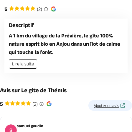
Billetterie en ligne
5
(2)
Descriptif
A 1 km du village de la Prévière, le gîte 100%
nature esprit bio en Anjou dans un îlot de calme
Brochures & Cartes
Offices de tourisme
Comment venir ?
Ecrivez-nous
qui touche la forêt.
Lire la suite
Avis sur Le gîte de Thémis
5
(2)
Ajouter un avis
samuel gaudin