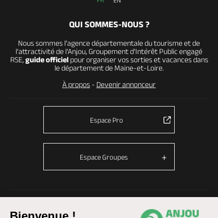
FR
EN
QUI SOMMES-NOUS ?
Nous sommes l’agence départementale du tourisme et de
l’attractivité de l’Anjou, Groupement d’Intérêt Public engagé
RSE,
guide officiel
pour organiser vos sorties et vacances dans
le département de Maine-et-Loire.
À propos
-
Devenir annonceur
Espace Pro
Espace Groupes
© Anjou tourisme 2026 -
Plan du site
-
Fonctionnement du site
Bienvenue !
Mentions légales
-
Données personnelles
-
Cookies