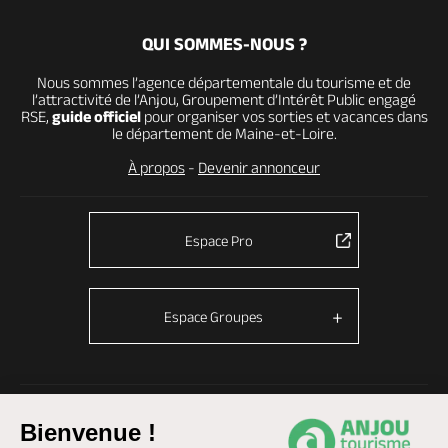
QUI SOMMES-NOUS ?
Nous sommes l’agence départementale du tourisme et de
l’attractivité de l’Anjou, Groupement d’Intérêt Public engagé
RSE,
guide officiel
pour organiser vos sorties et vacances dans
le département de Maine-et-Loire.
À propos
-
Devenir annonceur
Espace Pro
Espace Groupes
© Anjou tourisme 2026 -
Plan du site
-
Fonctionnement du site
Bienvenue !
Mentions légales
-
Données personnelles
-
Cookies