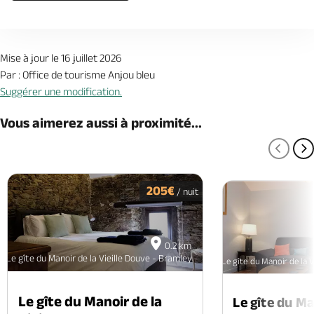
Mise à jour le 16 juillet 2026
Par : Office de tourisme Anjou bleu
Suggérer une modification.
Vous aimerez aussi à proximité...
PAGE
P
205€
/ nuit
0.2 km
Le gîte du Manoir de la Vieille Douve - Bramley
Le gîte du Manoir de la 
Le gîte du Manoir de la
Le gîte du Ma