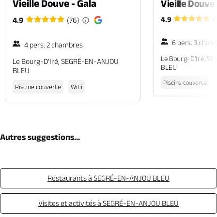
Vieille Douve - Gala
Vieille Douve 
4.9
(
4.9
(76)
6 pers. 3 cham
4 pers. 2 chambres
Le Bourg-D'Iré, 
Le Bourg-D'Iré, SEGRÉ-EN-ANJOU
BLEU
BLEU
Piscine couverte
Piscine couverte
WiFi
Autres suggestions...
Restaurants à SEGRÉ-EN-ANJOU BLEU
Visites et activités à SEGRÉ-EN-ANJOU BLEU