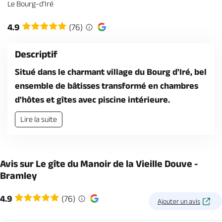
Billetterie en ligne
Le Bourg-d'Iré
4.9
(76)
Descriptif
Situé dans le charmant village du Bourg d'Iré, bel
Brochures & Cartes
Offices de tourisme
Comment venir ?
Ecrivez-nous
ensemble de bâtisses transformé en chambres
d'hôtes et gîtes avec piscine intérieure.
Lire la suite
Avis sur Le gîte du Manoir de la Vieille Douve -
Bramley
4.9
(76)
Ajouter un avis