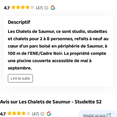
Billetterie en ligne
4.7
(47)
Descriptif
Les Chalets de Saumur, ce sont studio, studettes
et chalets pour 2 à 8 personnes, refaits à neuf au
Brochures & Cartes
Offices de tourisme
Comment venir ?
Ecrivez-nous
cœur d'un parc boisé en périphérie de Saumur, à
100 m de l'ENE/Cadre Noir. La propriété compte
une piscine couverte accessible de mai à
septembre.
Lire la suite
Avis sur Les Chalets de Saumur - Studette S2
4.7
(47)
Ajouter un avis