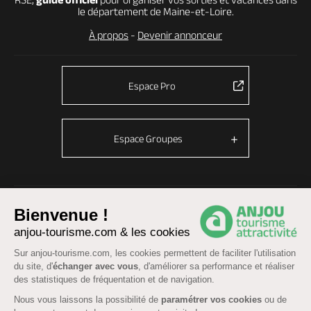
le département de Maine-et-Loire.
À propos
-
Devenir annonceur
Espace Pro
Espace Groupes
© Anjou tourisme 2026 -
Plan du site
-
Fonctionnement du site
Bienvenue !
Mentions légales
-
Données personnelles
-
Cookies
anjou-tourisme.com & les cookies
CGU Réservation
-
Accessibilité : partiellement conforme
Sur anjou-tourisme.com, les cookies permettent de faciliter l'utilisation
du site, d'
échanger avec vous
, d'améliorer sa performance et réaliser
des statistiques de fréquentation et de navigation.
Nous vous laissons la possibilité de
paramétrer vos cookies
ou de