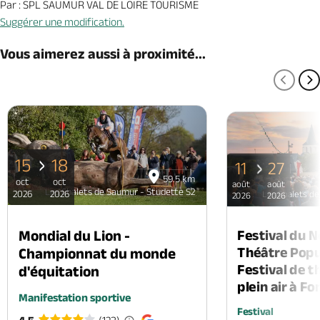
Par : SPL SAUMUR VAL DE LOIRE TOURISME
Suggérer une modification.
Vous aimerez aussi à proximité...
PAGE
P
15
18
11
27
59.5 km
oct
oct
août
août
Les Chalets de Saumur - Studette S2
2026
2026
Les Chalets de
2026
2026
Mondial du Lion -
Festival du 
Théâtre Popul
Championnat du monde
Festival de t
d'équitation
plein air à F
Manifestation sportive
Festival