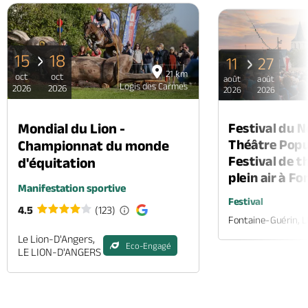
15
18
11
27
21 km
oct
oct
août
août
Logis des Carmes
2026
2026
2026
2026
Mondial du Lion -
Festival du 
Théâtre Popul
Championnat du monde
Festival de t
d'équitation
plein air à F
Manifestation sportive
Festival
4.5
(123)
Fontaine-Guérin, 
Le Lion-D'Angers,
Eco-Engagé
LE LION-D'ANGERS