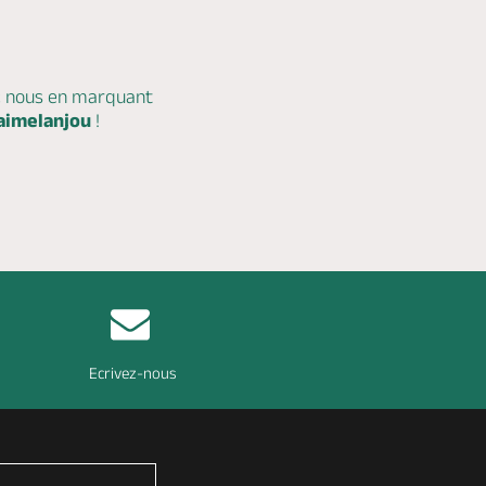
c nous en marquant
aimelanjou
!
Ecrivez-nous