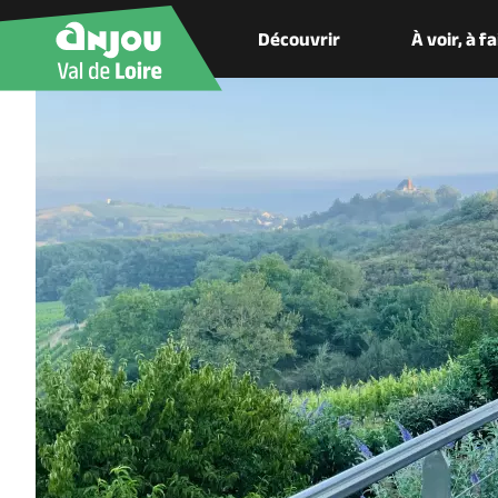
Découvrir
À voir, à f