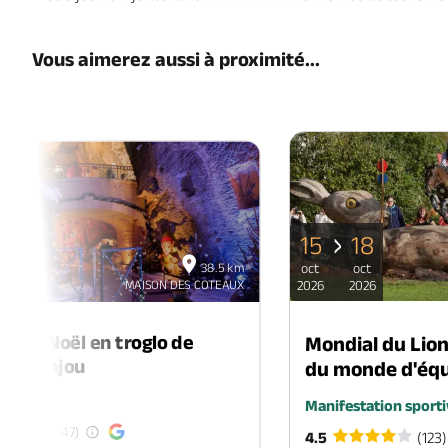
Vous aimerez aussi à proximité...
15
18
06
38.5 km
oct
oct
déc
MAISON DES COTEAUX
2026
2026
2026
é de Noël en troglo de
Mondial du Lio
-en-Anjou
du monde d'équ
é
Manifestation sporti
(47)
4.5
(123)