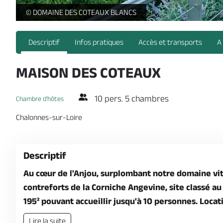
Vue 1 Terrasse -
© DOMAINE DES COTEAUX BLANCS
Descriptif
Infos pratiques
Accès et transports
A
MAISON DES COTEAUX
10 pers. 5 chambres
Chambre d'hôtes
Chalonnes-sur-Loire
Descriptif
Au cœur de l'Anjou, surplombant notre domaine viti
contreforts de la Corniche Angevine, site classé a
195² pouvant accueillir jusqu'à 10 personnes. Loca
Lire la suite