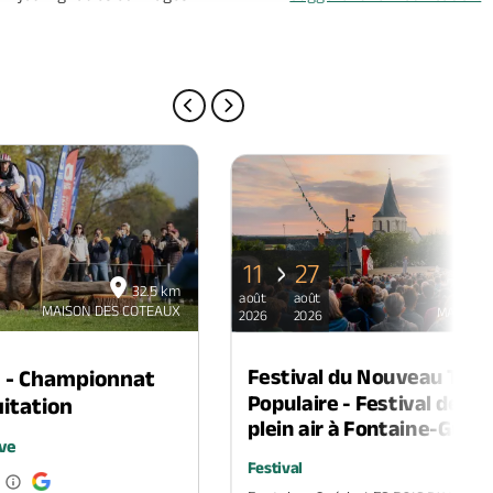
PAGE PRÉCÉDENTE
PAGE SUIVANTE
11
27
32.5 km
août
août
MAISON DES COTEAUX
MAISON 
2026
2026
Festival du Nouveau Thé
n - Championnat
Populaire - Festival de th
itation
plein air à Fontaine-Guéri
ve
Festival