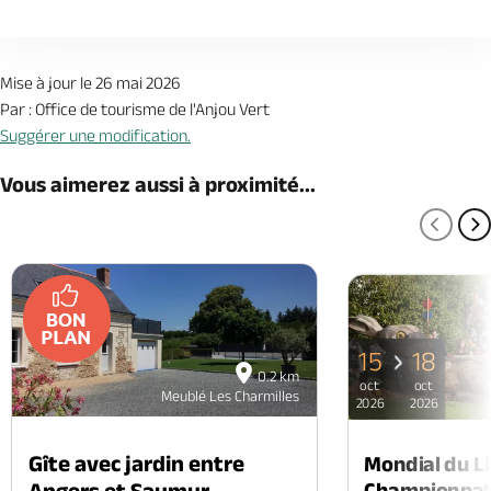
Mise à jour le 26 mai 2026
Par : Office de tourisme de l'Anjou Vert
Suggérer une modification.
Vous aimerez aussi à proximité...
PAGE
P
15
18
0.2 km
oct
oct
Meublé Les Charmilles
2026
2026
Gîte avec jardin entre
Mondial du Li
Angers et Saumur
Championnat