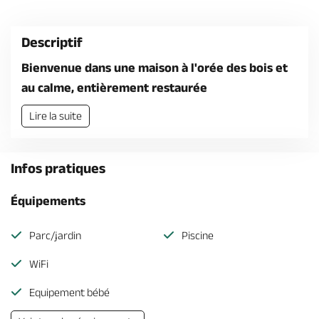
Billetterie en ligne
Descriptif
Bienvenue dans une maison à l'orée des bois et
au calme, entièrement restaurée
Brochures & Cartes
Offices de tourisme
Comment venir ?
Ecrivez-nous
Lire la suite
Infos pratiques
Équipements
Parc/jardin
Piscine
WiFi
Equipement bébé