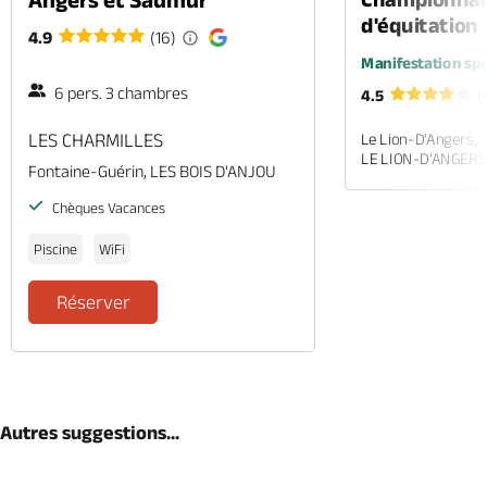
d'équitation
4.9
(16)
Manifestation spo
6 pers. 3 chambres
4.5
(
LES CHARMILLES
Le Lion-D'Angers,
LE LION-D'ANGERS
Fontaine-Guérin, LES BOIS D'ANJOU
Chèques Vacances
Piscine
WiFi
Réserver
Autres suggestions...