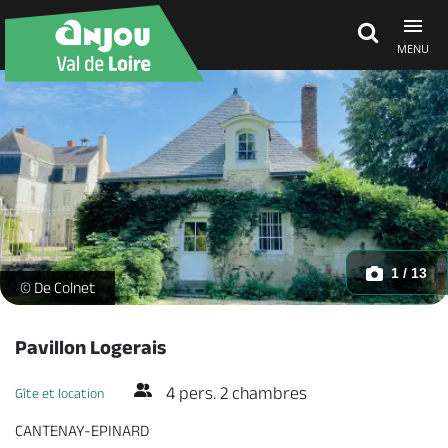
MENU
Découvrir
À voir, à faire
Agenda
1 / 13
Extérieur_1 -
© De Colnet
Dormir, manger
Pavillon Logerais
4 pers. 2 chambres
Gîte et location
Séjours, cadeaux
CANTENAY-EPINARD