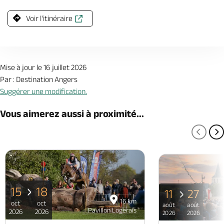
Voir l'itinéraire
Mise à jour le 16 juillet 2026
Par : Destination Angers
Suggérer une modification.
Vous aimerez aussi à proximité...
PAGE
P
15
18
11
27
16 km
oct
oct
août
août
Pavillon Logerais
2026
2026
2026
2026