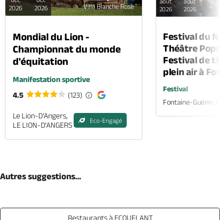
août
août
Villa Blanche Rose
2026
2026
2026
2026
Mondial du Lion -
Festival du 
Théâtre Popul
Championnat du monde
Festival de t
d'équitation
plein air à F
Manifestation sportive
Festival
4.5
(123)
Fontaine-Guérin, 
Le Lion-D'Angers,
Eco-Engagé
LE LION-D'ANGERS
Autres suggestions...
Restaurants à ECOUFLANT