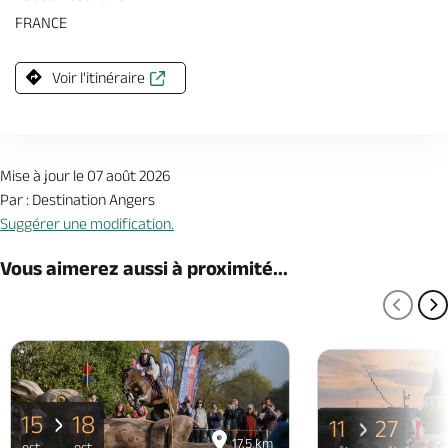
FRANCE
Voir l'itinéraire
Mise à jour le 07 août 2026
Par : Destination Angers
Suggérer une modification.
Vous aimerez aussi à proximité...
PAGE
P
15
18
11
27
17.5 km
oct
oct