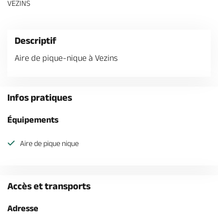
VEZINS
Billetterie en ligne
Descriptif
Aire de pique-nique à Vezins
Brochures & Cartes
Offices de tourisme
Comment venir ?
Ecrivez-nous
Infos pratiques
Équipements
Aire de pique nique
Accès et transports
Adresse