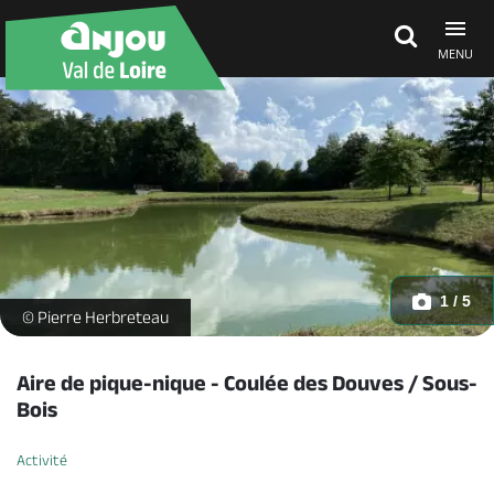
MENU
Découvrir
À voir, à faire
Agenda
1 / 5
img-5727-2852078_1 -
© Pierre Herbreteau
Dormir, manger
Aire de pique-nique - Coulée des Douves / Sous-
Bois
Séjours, cadeaux
Activité