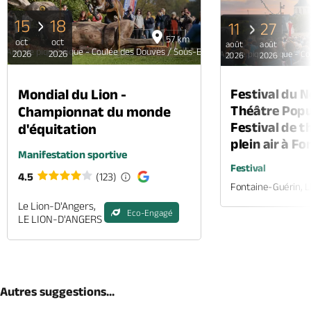
15
18
11
27
57 km
oct
oct
août
août
Aire de pique-nique - Coulée des Douves / Sous-Bois
2026
2026
Aire de pique-nique - C
2026
2026
Mondial du Lion -
Festival du 
Théâtre Popul
Championnat du monde
Festival de t
d'équitation
plein air à F
Manifestation sportive
Festival
4.5
(123)
Fontaine-Guérin, 
Le Lion-D'Angers,
Eco-Engagé
LE LION-D'ANGERS
Autres suggestions...