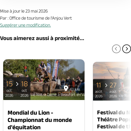
Mise à jour le 23 mai 2026
Par : Office de tourisme de l'Anjou Vert
Suggérer une modification.
Vous aimerez aussi à proximité...
PAGE
P
15
18
11
27
43 km
oct
oct
août
août
Boule de fort cercle Notre Dame à Beaufort en Vallée
2026
2026
Boule de fort cercle No
2026
2026
Mondial du Lion -
Festival du 
Théâtre Popul
Championnat du monde
Festival de t
d'équitation