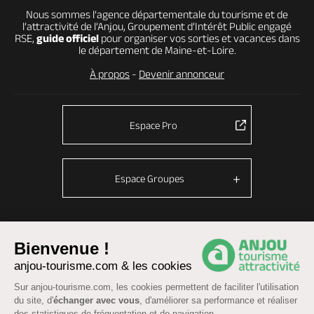
Nous sommes l’agence départementale du tourisme et de
l’attractivité de l’Anjou, Groupement d’Intérêt Public engagé
RSE,
guide officiel
pour organiser vos sorties et vacances dans
le département de Maine-et-Loire.
À propos
-
Devenir annonceur
Espace Pro
Espace Groupes
© Anjou tourisme 2026 -
Plan du site
-
Fonctionnement du site
Bienvenue !
anjou-tourisme.com & les cookies
Mentions légales
-
Données personnelles
-
Cookies
CGU Réservation
-
Accessibilité : partiellement conforme
Sur anjou-tourisme.com, les cookies permettent de faciliter l'utilisation
du site, d'
échanger avec vous
, d'améliorer sa performance et réaliser
des statistiques de fréquentation et de navigation.