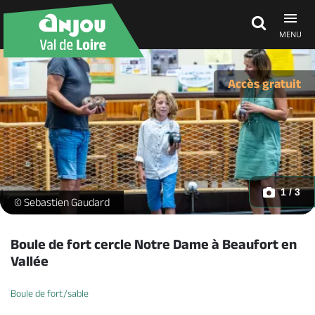
MENU
Découvrir
Accès gratuit
À voir, à faire
Agenda
1 / 3
Boule de fort - Bauge - ©Sebastien Gaudard (24) -
© Sebastien Gaudard
Dormir, manger
Boule de fort cercle Notre Dame à Beaufort en
Vallée
Séjours, cadeaux
Boule de fort/sable