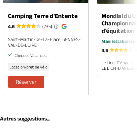
Camping Terre d'Entente
Mondial du Li
Championnat
4.6
(735)
d'équitation
Saint-Martin-De-La-Place, GENNES-
Manifestation spo
VAL-DE-LOIRE
4.5
(
Chèques Vacances
Le Lion-D'Angers,
Location/prêt de vélo
LE LION-D'ANGERS
Réserver
Autres suggestions...