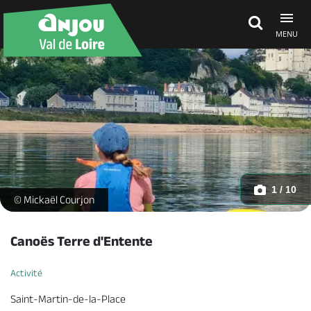
MENU
Découvrir
À voir, à faire
Agenda
1 / 10
Château de Saumur - _1 -
© Mickaël Courjon
Dormir, manger
Canoës Terre d'Entente
Activité
Séjours, cadeaux
Saint-Martin-de-la-Place