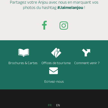
Partagez votre Anjou avec nous en marquant
vos
photos du hashtag
#Jaimelanjou
!
Brochures & Cartes
Offices de tourisme
Comment venir ?
Ecrivez-nous
FR
EN