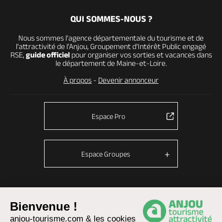
QUI SOMMES-NOUS ?
Nous sommes l’agence départementale du tourisme et de
l’attractivité de l’Anjou, Groupement d’Intérêt Public engagé
RSE,
guide officiel
pour organiser vos sorties et vacances dans
le département de Maine-et-Loire.
À propos
-
Devenir annonceur
Espace Pro
Espace Groupes
© Anjou tourisme 2026 -
Plan du site
-
Fonctionnement du site
Bienvenue !
Mentions légales
-
Données personnelles
-
Cookies
anjou-tourisme.com & les cookies