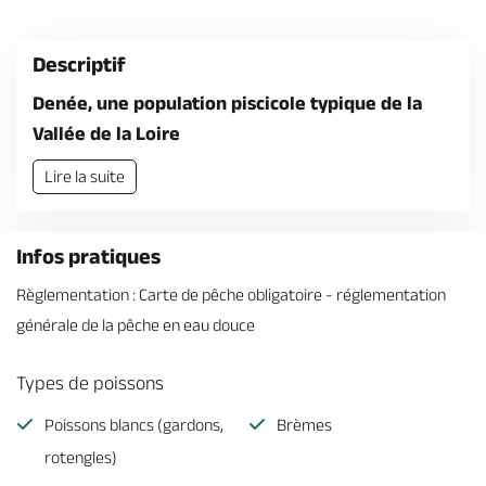
Billetterie en ligne
Descriptif
Denée, une population piscicole typique de la
Vallée de la Loire
Brochures & Cartes
Offices de tourisme
Comment venir ?
Ecrivez-nous
Lire la suite
Infos pratiques
Règlementation : Carte de pêche obligatoire - réglementation
générale de la pêche en eau douce
Types de poissons
Poissons blancs (gardons,
Brèmes
rotengles)