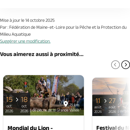
Mise à jour le 14 octobre 2025
Par : Fédération de Maine-et-Loire pour la Pêche et la Protection du
Milieu Aquatique
Suggérer une modification.
Vous aimerez aussi à proximité...
PAGE
P
15
18
11
27
29 km
oct
oct
août
août
Étang de pêche de la Grande Vallée
2026
2026
Étang de pêc
2026
2026
Mondial du Lion -
Festival du 