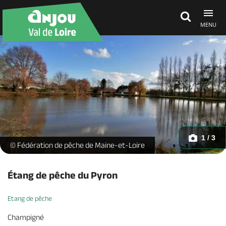
MENU
Découvrir
À voir, à faire
Agenda
1 / 3
Etang du Pyron -
© Fédération de pêche de Maine-et-Loire
Dormir, manger
Étang de pêche du Pyron
Etang de pêche
Séjours, cadeaux
Champigné