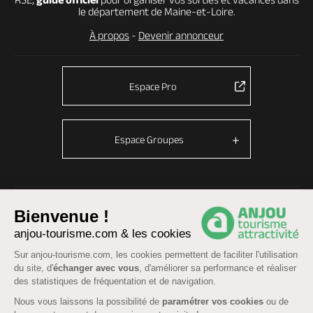
le département de Maine-et-Loire.
À propos
-
Devenir annonceur
Espace Pro
Espace Groupes
© Anjou tourisme 2026 -
Plan du site
-
Fonctionnement du site
Bienvenue !
Mentions légales
-
Données personnelles
-
Cookies
anjou-tourisme.com & les cookies
CGU Réservation
-
Accessibilité : partiellement conforme
Sur anjou-tourisme.com, les cookies permettent de faciliter l'utilisation
du site, d'
échanger avec vous
, d'améliorer sa performance et réaliser
des statistiques de fréquentation et de navigation.
Nous vous laissons la possibilité de
paramétrer vos cookies
ou de