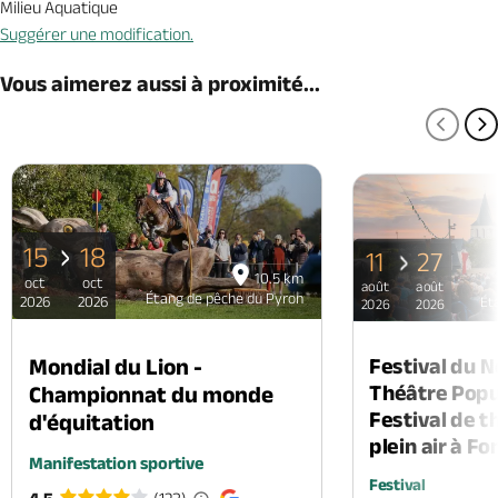
Milieu Aquatique
Suggérer une modification.
Vous aimerez aussi à proximité...
PAGE
P
15
18
11
27
10.5 km
oct
oct
août
août
Étang de pêche du Pyron
2026
2026
Ét
2026
2026
Mondial du Lion -
Festival du 
Théâtre Popul
Championnat du monde
Festival de t
d'équitation
plein air à F
Manifestation sportive
Festival