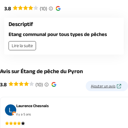
Billetterie en ligne
3.8
(10)
Descriptif
Etang communal pour tous types de pêches
Brochures & Cartes
Offices de tourisme
Comment venir ?
Ecrivez-nous
Lire la suite
Avis sur Étang de pêche du Pyron
3.8
(10)
Ajouter un avis
Laurence Chesnais
il y a 5 ans