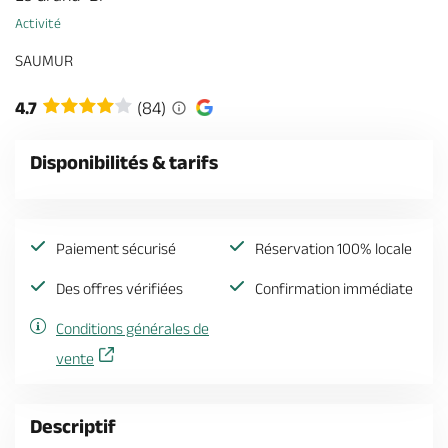
Billetterie en ligne
Activité
SAUMUR
4.7
(84)
Brochures & Cartes
Offices de tourisme
Comment venir ?
Ecrivez-nous
Disponibilités & tarifs
Paiement sécurisé
Réservation 100% locale
Des offres vérifiées
Confirmation immédiate
Conditions générales de
vente
Descriptif