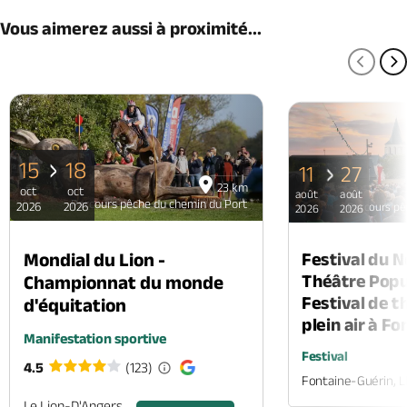
Vous aimerez aussi à proximité...
PAGE
P
15
18
11
27
23 km
oct
oct
août
août
Parcours pêche du chemin du Port
2026
2026
Parcours pê
2026
2026
Mondial du Lion -
Festival du 
Théâtre Popul
Championnat du monde
Festival de t
d'équitation
plein air à F
Manifestation sportive
Festival
4.5
(123)
Fontaine-Guérin, 
Le Lion-D'Angers,