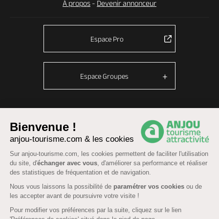
À propos
-
Devenir annonceur
Espace Pro
Espace Groupes
© Anjou tourisme 2026 -
Plan du site
-
Fonctionnement du site
Bienvenue !
Mentions légales
-
Données personnelles
-
Cookies
anjou-tourisme.com & les cookies
CGU Réservation
-
Accessibilité : partiellement conforme
Sur anjou-tourisme.com, les cookies permettent de faciliter l'utilisation
du site, d'
échanger avec vous
, d'améliorer sa performance et réaliser
des statistiques de fréquentation et de navigation.
Nous vous laissons la possibilité de
paramétrer vos cookies
ou de
les accepter avant de poursuivre votre visite !
Pour modifier vos préférences par la suite, cliquez sur le lien