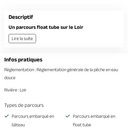
Billetterie en ligne
Descriptif
Un parcours float tube sur le Loir
Lire la suite
Brochures & Cartes
Offices de tourisme
Comment venir ?
Ecrivez-nous
Infos pratiques
Règlementation : Réglementation générale de la pêche en eau
douce
Rivière : Loir
Types de parcours
Parcours embarqué en
Parcours embarqué en
bâteau
float tube