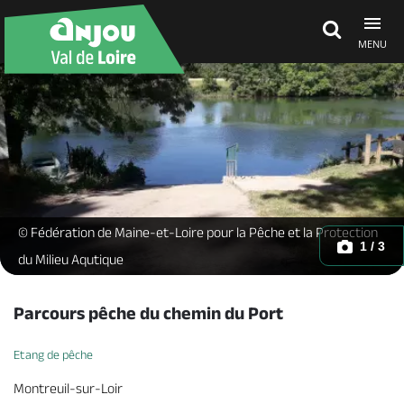
MENU
Découvrir
À voir, à faire
Agenda
Cale de Montreuil sur Loir -
© Fédération de Maine-et-Loire pour la Pêche et la Protection
1 / 3
du Milieu Aqutique
Dormir, manger
Parcours pêche du chemin du Port
Etang de pêche
Séjours, cadeaux
Montreuil-sur-Loir