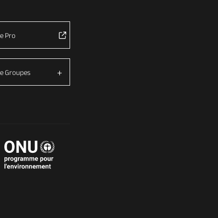
e Pro
e Groupes
é avec les réglementations. Personnalisez vos préférences 