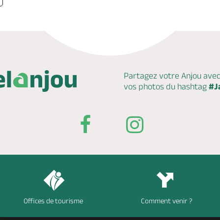
Partagez votre Anjou ave
vos photos du hashtag
#J
Offices de tourisme
Comment venir ?