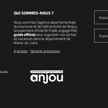
QUI SOMMES-NOUS ?
Espac
Nous sommes l’agence départementale
du tourisme et de l’attractivité de l’Anjou,
Groupement d’Intérêt Public engagé RSE,
guide officiel
pour organiser vos sorties
Espac
et vacances dans le département de
Maine-et-Loire.
À propos
-
Devenir annonceur
du site
vos Options
paramètres de confidentialité, en garantissant la conformit