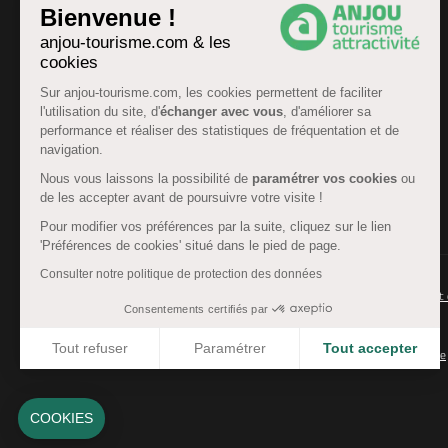
Bienvenue !
anjou-tourisme.com & les
cookies
Sur anjou-tourisme.com, les cookies permettent de faciliter
l'utilisation du site, d'
échanger avec vous
, d'améliorer sa
performance et réaliser des statistiques de fréquentation et de
navigation.
Nous vous laissons la possibilité de
paramétrer vos cookies
ou
de les accepter avant de poursuivre votre visite !
FR
Pour modifier vos préférences par la suite, cliquez sur le lien
'Préférences de cookies' situé dans le pied de page.
Consulter notre politique de protection des données
© Anjou tourisme 2026 -
Plan du site
-
Fonctionnement 
Consentements certifiés par
Mentions légales
-
Données personnelles
-
Cookies
Tout refuser
Paramétrer
Tout accepter
CGU Réservation
-
Accessibilité : partiellement conforme
Axeptio consent
Plateforme de Gestion du Consentement : Personnalisez 
Notre plateforme vous permet d'adapter et de gérer vos 
COOKIES