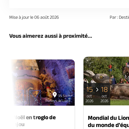
Mise à jour le 06 août 2026
Par : Dest
Vous aimerez aussi à proximité...
15
18
06
35.5 km
oct
oct
déc
Poneys de Loire
2026
2026
2026
é de Noël en troglo de
Mondial du Lio
-en-Anjou
du monde d'équ