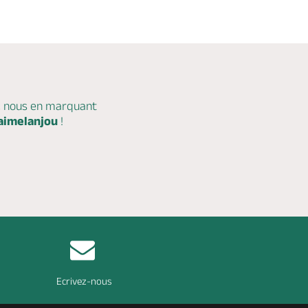
c nous en marquant
aimelanjou
!
Ecrivez-nous