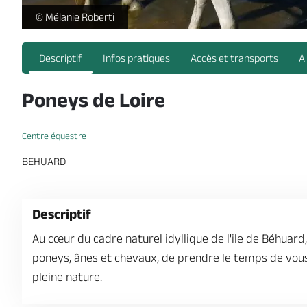
Poneys de Loire - Rafraichissement estival sur la plage de Bé
© Mélanie Roberti
Descriptif
Infos pratiques
Accès et transports
A
Poneys de Loire
Centre équestre
BEHUARD
Descriptif
Au cœur du cadre naturel idyllique de l'ile de Béhuard
poneys, ânes et chevaux, de prendre le temps de vous
pleine nature.