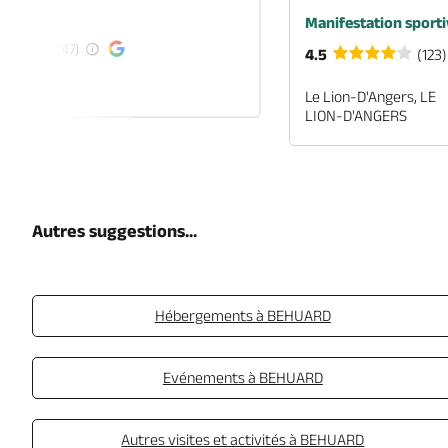
é
Manifestation sporti
(47)
4.5
(123)
EN-ANJOU
Le Lion-D'Angers, LE
LION-D'ANGERS
Autres suggestions...
Hébergements à BEHUARD
Evénements à BEHUARD
Autres visites et activités à BEHUARD