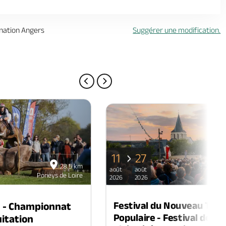
ination Angers
Suggérer une modification.
PAGE PRÉCÉDENTE
PAGE SUIVANTE
11
27
28.5 km
août
août
Poneys de Loire
Pon
2026
2026
Festival du Nouveau Thé
n - Championnat
Populaire - Festival de th
itation