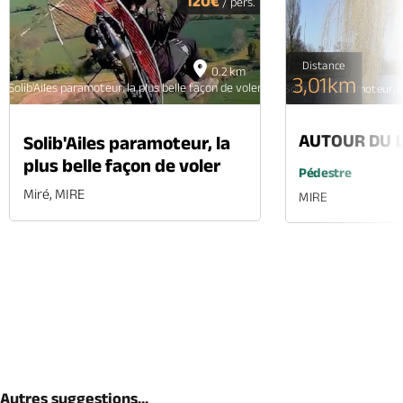
120€
/ pers.
Distance
0.2 km
3,01km
Solib'Ailes paramoteur, la plus belle façon de voler
Solib'Ailes paramoteur, l
AUTOUR DU L
Solib'Ailes paramoteur, la
plus belle façon de voler
Pédestre
Miré, MIRE
MIRE
Autres suggestions...