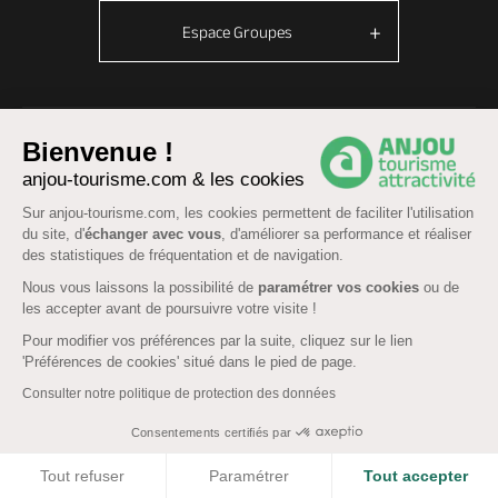
Espace Groupes
© Anjou tourisme 2026 -
Plan du site
-
Fonctionnement du site
Bienvenue !
Mentions légales
-
Données personnelles
-
Cookies
anjou-tourisme.com & les cookies
CGU Réservation
-
Accessibilité : partiellement conforme
Sur anjou-tourisme.com, les cookies permettent de faciliter l'utilisation
du site, d'
échanger avec vous
, d'améliorer sa performance et réaliser
des statistiques de fréquentation et de navigation.
Nous vous laissons la possibilité de
paramétrer vos cookies
ou de
les accepter avant de poursuivre votre visite !
Pour modifier vos préférences par la suite, cliquez sur le lien
'Préférences de cookies' situé dans le pied de page.
Consulter notre politique de protection des données
Consentements certifiés par
COOKIES
Tout refuser
Paramétrer
Tout accepter