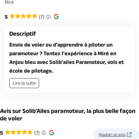
Miré
Billetterie en ligne
5
(7)
Descriptif
Envie de voler ou d'apprendre à piloter un
Brochures & Cartes
Offices de tourisme
Comment venir ?
Ecrivez-nous
paramoteur ? Tentez l'expérience à Miré en
Anjou bleu avec Solib'ailes Paramoteur, vols et
école de pilotage.
Lire la suite
Avis sur Solib'Ailes paramoteur, la plus belle façon
de voler
5
(7)
Ajouter un avis