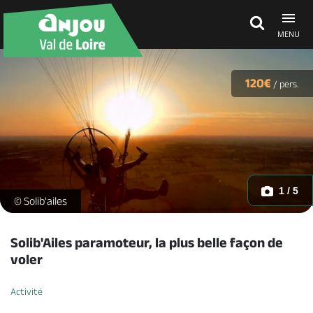
MENU
Découvrir
120€
/
pers.
À voir, à faire
Agenda
1 / 5
Vol de fin de journée Solib'ailes -
© Solib'ailes
Dormir, manger
Solib'Ailes paramoteur, la plus belle façon de
voler
Séjours, cadeaux
Activité