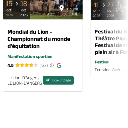
15
18
11
27
36.5 km
oct
oct
août
août
ABEILLES DE LOIRE
2026
2026
2026
2026
Mondial du Lion -
Festival du 
Théâtre Popul
Championnat du monde
Festival de t
d'équitation
plein air à F
Manifestation sportive
Festival
4.5
(123)
Fontaine-Guérin, 
Le Lion-D'Angers,
Eco-Engagé
LE LION-D'ANGERS
Appeler
Mail
Site web