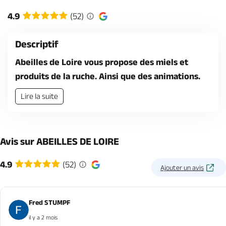
Billetterie en ligne
4.9
(52)
Descriptif
Abeilles de Loire vous propose des miels et
produits de la ruche. Ainsi que des animations.
Brochures & Cartes
Offices de tourisme
Comment venir ?
Ecrivez-nous
Lire la suite
Avis sur ABEILLES DE LOIRE
4.9
(52)
Ajouter un avis
Fred STUMPF
il y a 2 mois