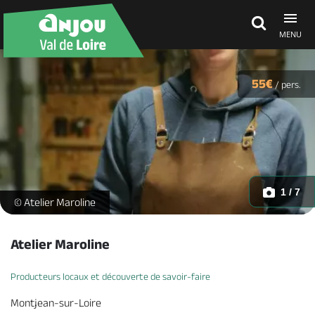
MENU
Découvrir
55€
/
pers.
À voir, à faire
Agenda
1 / 7
atelier-cuir-made-in-france-maroline -
© Atelier Maroline
Dormir, manger
Atelier Maroline
Producteurs locaux et découverte de savoir-faire
Séjours, cadeaux
Montjean-sur-Loire