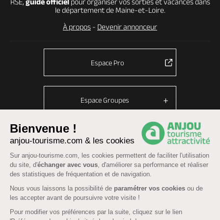
RSE,
guide officiel
pour organiser vos sorties et vacances dans
le département de Maine-et-Loire.
À propos
-
Devenir annonceur
Espace Pro
Espace Groupes
Bienvenue !
anjou-tourisme.com & les cookies
© Anjou tourisme 2026 -
Plan du site
-
Fonctionnement du site
Sur anjou-tourisme.com, les cookies permettent de faciliter l'utilisation
Mentions légales
-
Données personnelles
-
Cookies
du site, d'
échanger avec vous
, d'améliorer sa performance et réaliser
CGU Réservation
-
Accessibilité : partiellement conforme
des statistiques de fréquentation et de navigation.
Nous vous laissons la possibilité de
paramétrer vos cookies
ou de
les accepter avant de poursuivre votre visite !
Pour modifier vos préférences par la suite, cliquez sur le lien