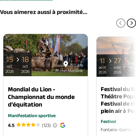
Vous aimerez aussi à proximité...
PAGE
P
15
18
11
27
29.5 km
oct
oct
août
août
Atelier Maroline
2026
2026
2026
2026
Mondial du Lion -
Festival du 
Théâtre Popul
Championnat du monde
Festival de t
d'équitation
plein air à F
Manifestation sportive
Festival
4.5
(123)
Fontaine-Guérin, 