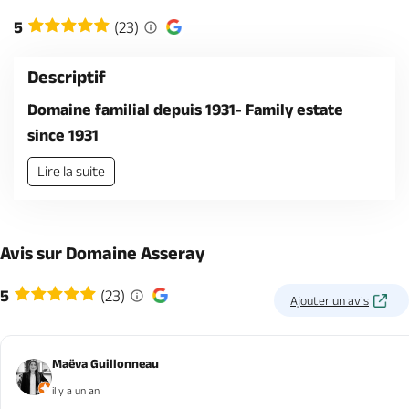
Billetterie en ligne
5
(23)
Descriptif
Domaine familial depuis 1931- Family estate
since 1931
Brochures & Cartes
Offices de tourisme
Comment venir ?
Ecrivez-nous
Lire la suite
Avis sur Domaine Asseray
5
(23)
Ajouter un avis
Maëva Guillonneau
il y a un an