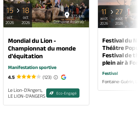
15
18
11
27
37.5 km
oct
oct
août
août
Domaine Asseray
2026
2026
2026
2026
Mondial du Lion -
Festival du 
Théâtre Popul
Championnat du monde
Festival de t
d'équitation
plein air à F
Manifestation sportive
Festival
4.5
(123)
Fontaine-Guérin, 
Le Lion-D'Angers,
Eco-Engagé
LE LION-D'ANGERS
Appeler
Mail
Site web