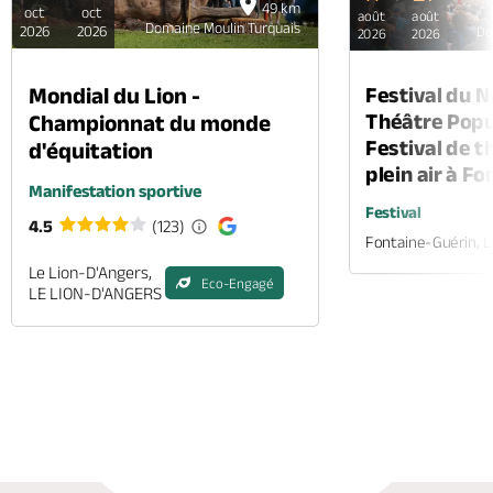
49 km
oct
oct
août
août
Domaine Moulin Turquais
2026
2026
Do
2026
2026
Mondial du Lion -
Festival du 
Théâtre Popul
Championnat du monde
Festival de t
d'équitation
plein air à F
Manifestation sportive
Festival
4.5
(123)
Fontaine-Guérin, 
Le Lion-D'Angers,
Eco-Engagé
LE LION-D'ANGERS
Appeler
Mail
Site web