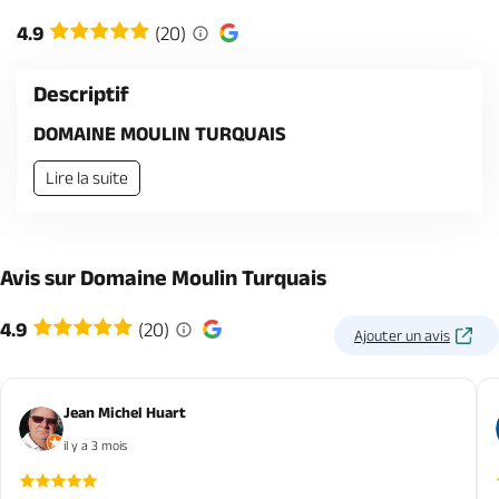
Billetterie en ligne
4.9
(20)
Descriptif
DOMAINE MOULIN TURQUAIS
Brochures & Cartes
Offices de tourisme
Comment venir ?
Ecrivez-nous
Lire la suite
Avis sur Domaine Moulin Turquais
4.9
(20)
Ajouter un avis
Jean Michel Huart
il y a 3 mois