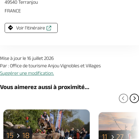
49540 Terranjou
FRANCE
Voir l'itinéraire
Mise à jour le 16 juillet 2026
Par : Office de tourisme Anjou Vignobles et Villages
Suggérer une modification.
Vous aimerez aussi à proximité...
PAGE
P
15
18
11
27