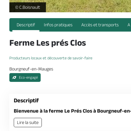
ferme-paysan-brasseur-le-pré-clos-bourneuf-en-mauges-
© C.Boisnault
Descriptif
Infos pratiques
Accès et transports
A
Ferme Les prés Clos
Producteurs locaux et découverte de savoir-faire
Bourgneuf-en-Mauges
Eco-engagé
Descriptif
Bienvenue à la ferme Le Prés Clos à Bourgneuf-en
Lire la suite