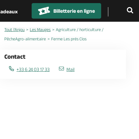
Billetterie en ligne
 cadeaux
Tout l'Anjou
Les Mauges
Agriculture / horticulture /
PêcheAgro-alimentaire
Ferme Les prés Clos
Contact
+33 6 24 03 17 33
Mail