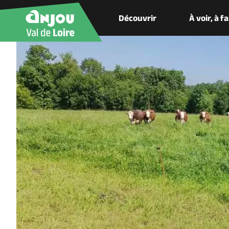
Découvrir
À voir, à f