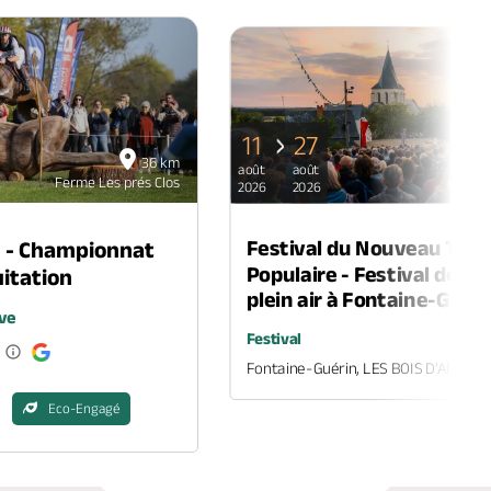
PAGE PRÉCÉDENTE
PAGE SUIVANTE
11
27
36 km
août
août
Ferme Les prés Clos
Ferme L
2026
2026
Festival du Nouveau Thé
n - Championnat
Populaire - Festival de th
itation
plein air à Fontaine-Guéri
ve
Festival
Fontaine-Guérin, LES BOIS D'ANJOU
Eco-Engagé