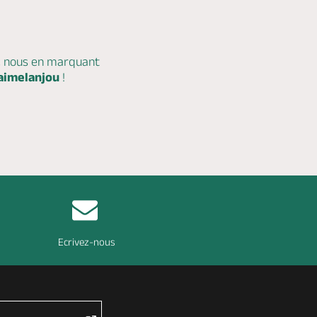
c nous en marquant
aimelanjou
!
Ecrivez-nous