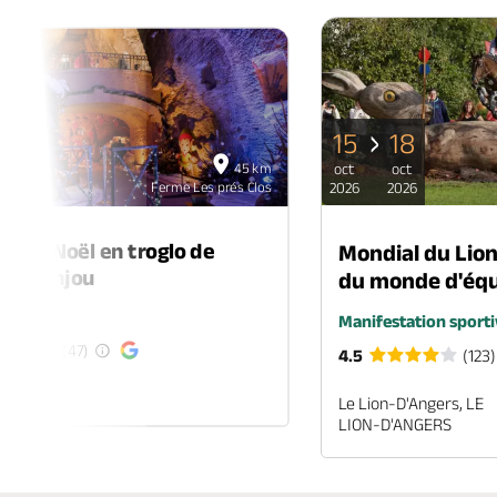
15
18
06
45 km
oct
oct
déc
Ferme Les prés Clos
2026
2026
2026
é de Noël en troglo de
Mondial du Lio
-en-Anjou
du monde d'équ
é
Manifestation sporti
(47)
4.5
(123)
EN-ANJOU
Le Lion-D'Angers, LE
LION-D'ANGERS