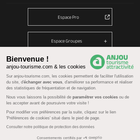
Espace Pro
Espace Groupes
Bienvenue !
anjou-tourisme.com & les cookies
© Anjou tourisme 2026 -
Plan du site
-
Fonctionnement du site
Sur anjou-tourisme.com, les cookies permettent de faciliter l'utilisation
Mentions légales
-
Données personnelles
-
Cookies
du site, d'
échanger avec vous
, d'améliorer sa performance et réaliser
CGU Réservation
-
Accessibilité : partiellement conforme
des statistiques de fréquentation et de navigation.
Nous vous laissons la possibilité de
paramétrer vos cookies
ou de
les accepter avant de poursuivre votre visite !
Pour modifier vos préférences par la suite, cliquez sur le lien
'Préférences de cookies' situé dans le pied de page.
Consulter notre politique de protection des données
Consentements certifiés par