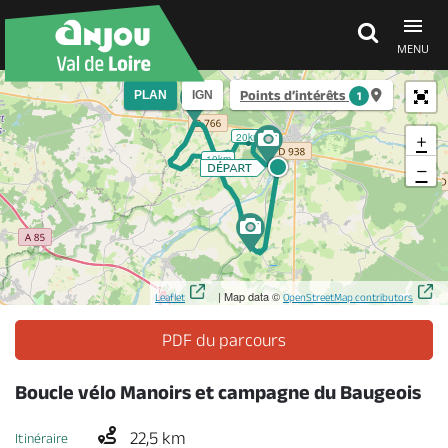
MENU
Points d’intérêts
PLAN
IGN
1
Découvrir
+
20km
10km
−
À voir, à faire
Agenda
| Map data ©
Leaflet
OpenStreetMap contributors
Dormir, manger
PDF du parcours
Boucle vélo Manoirs et campagne du Baugeois
Séjours, cadeaux
22,5 km
Itinéraire