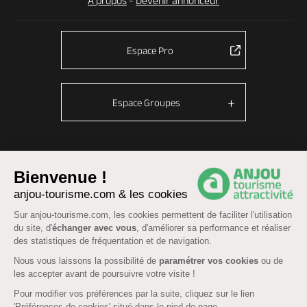
À propos
-
Devenir annonceur
Espace Pro
Espace Groupes
© Anjou tourisme 2026 -
Plan du site
-
Fonctionnement du site
Bienvenue !
Mentions légales
-
Données personnelles
-
Cookies
anjou-tourisme.com & les cookies
CGU Réservation
-
Accessibilité : partiellement conforme
Sur anjou-tourisme.com, les cookies permettent de faciliter l'utilisation
du site, d'
échanger avec vous
, d'améliorer sa performance et réaliser
des statistiques de fréquentation et de navigation.
Nous vous laissons la possibilité de
paramétrer vos cookies
ou de
les accepter avant de poursuivre votre visite !
Pour modifier vos préférences par la suite, cliquez sur le lien
'Préférences de cookies' situé dans le pied de page.