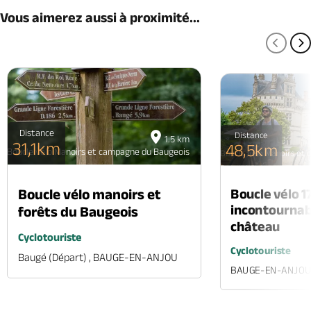
Vous aimerez aussi à proximité...
PAGE
P
Distance
Distance
1.5 km
31,1km
48,5km
Boucle vélo Manoirs et campagne du Baugeois
Boucle vélo Manoirs et
Boucle vélo 1
Boucle vélo manoirs et
incontournabl
forêts du Baugeois
château
Cyclotouriste
Cyclotouriste
Baugé (départ) , BAUGE-EN-ANJOU
BAUGE-EN-ANJO