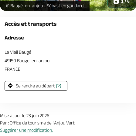
1 / 6
Sur la voie verte pres de Cuon -
© Baugé-en-anjou - Sébastien gaudard
Accès et transports
Adresse
Le Vieil Baugé
49150 Bauge-en-anjou
FRANCE
Se rendre au départ
Mise à jour le 23 juin 2026
Par : Office de tourisme de l'Anjou Vert
Suggérer une modification.