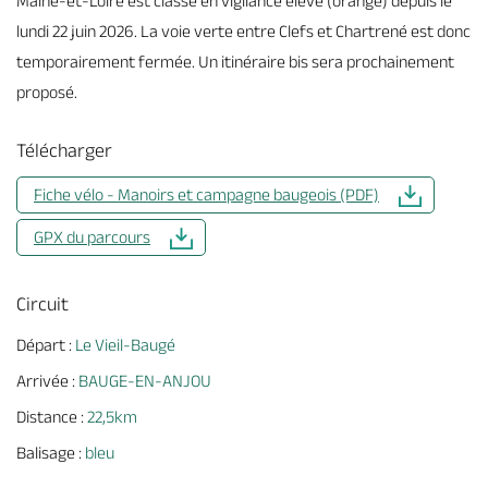
Maine-et-Loire est classé en vigilance élevé (orange) depuis le
lundi 22 juin 2026. La voie verte entre Clefs et Chartrené est donc
temporairement fermée. Un itinéraire bis sera prochainement
proposé.
Télécharger
Fiche vélo - Manoirs et campagne baugeois (PDF)
GPX du parcours
Circuit
Départ :
Le Vieil-Baugé
Arrivée :
BAUGE-EN-ANJOU
Distance :
22,5km
Balisage :
bleu