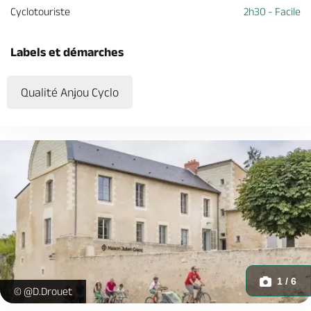
Cyclotouriste
2h30 - Facile
Labels et démarches
Qualité Anjou Cyclo
1 / 6
loire-vélo-boucle-ecrivain-maison-julien-gracq-saint-florent-le-v
© @D.Drouet