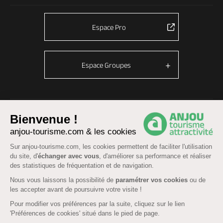
Espace Pro
Espace Groupes
© Anjou tourisme 2026 -
Plan du site
-
Fonctionnement du site
Bienvenue !
Mentions légales
-
Données personnelles
-
Cookies
anjou-tourisme.com & les cookies
CGU Réservation
-
Accessibilité : partiellement conforme
Sur anjou-tourisme.com, les cookies permettent de faciliter l'utilisation
du site, d'
échanger avec vous
, d'améliorer sa performance et réaliser
des statistiques de fréquentation et de navigation.
Nous vous laissons la possibilité de
paramétrer vos cookies
ou de
les accepter avant de poursuivre votre visite !
Pour modifier vos préférences par la suite, cliquez sur le lien
'Préférences de cookies' situé dans le pied de page.