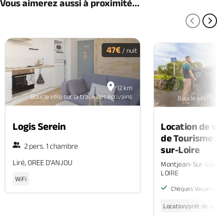
Vous aimerez aussi à proximité...
PAGE
P
47€
/ nuit
12 km
Boucle vélo sur la trace des écrivains
Boucle vélo sur
Logis Serein
Location de vé
de Tourisme 
2 pers. 1 chambre
sur-Loire
Liré, OREE D'ANJOU
Montjean-Sur-Loi
LOIRE
WiFi
Chèques Vacance
Location/prêt de vé