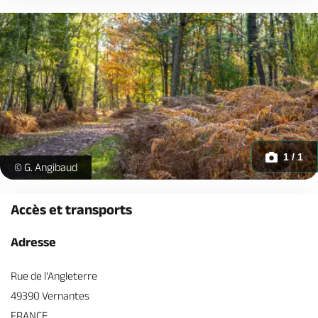
1 / 1
Circuit équestre de Vernantes - Fôret_1 -
© G. Angibaud
Accès et transports
Adresse
Rue de l'Angleterre
49390 Vernantes
FRANCE