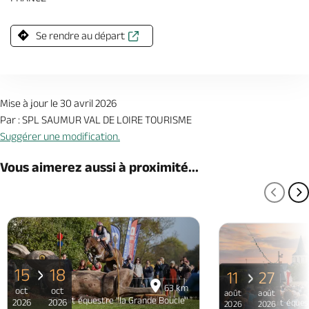
Se rendre au départ
Mise à jour le 30 avril 2026
Par : SPL SAUMUR VAL DE LOIRE TOURISME
Suggérer une modification.
Vous aimerez aussi à proximité...
PAGE
P
15
18
11
27
63 km
oct
oct
août
août
Circuit équestre "la Grande Boucle"
2026
2026
Circuit éques
2026
2026