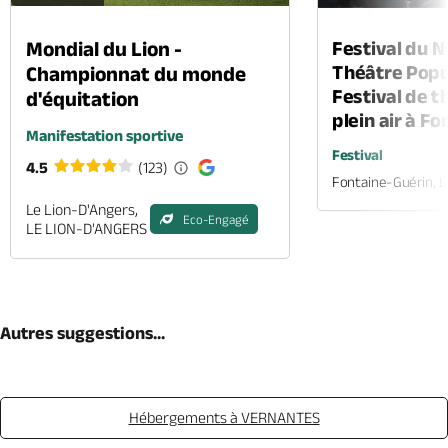
Mondial du Lion -
Festival du 
Théâtre Popul
Championnat du monde
Festival de t
d'équitation
plein air à F
Manifestation sportive
Festival
4.5
(123)
Fontaine-Guérin, 
Le Lion-D'Angers,
Eco-Engagé
LE LION-D'ANGERS
Autres suggestions...
Hébergements à VERNANTES