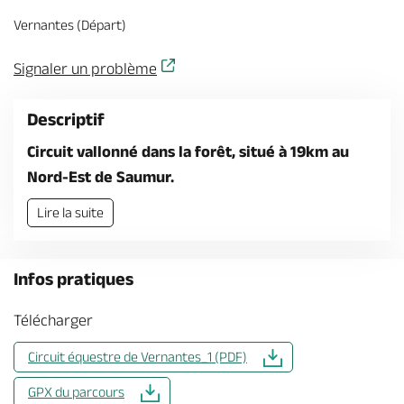
Billetterie en ligne
Vernantes (Départ)
Signaler un problème
Descriptif
Brochures & Cartes
Offices de tourisme
Comment venir ?
Ecrivez-nous
Circuit vallonné dans la forêt, situé à 19km au
Nord-Est de Saumur.
Lire la suite
Infos pratiques
Télécharger
Circuit équestre de Vernantes_1 (PDF)
GPX du parcours