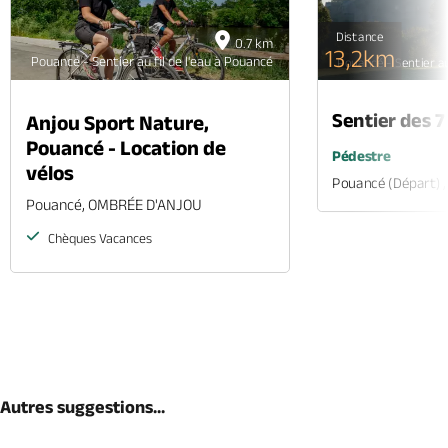
Distance
0.7 km
13,2km
Pouancé - Sentier au fil de l'eau à Pouancé
Pouancé - Sentier au
Sentier des 7
Anjou Sport Nature,
Pouancé - Location de
Pédestre
vélos
Pouancé (départ)
Pouancé, OMBRÉE D'ANJOU
Chèques Vacances
Autres suggestions...