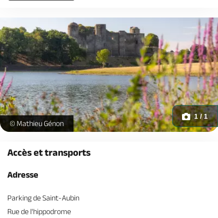
1 / 1
Chateau_de_Pouance-(c)Mathieu_GENON-AnjouTourisme -
© Mathieu Génon
Accès et transports
Adresse
Parking de Saint-Aubin
Rue de l'hippodrome