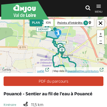
MENU
Points d’intérêts
PLAN
IGN
1
Découvrir
+
−
10km
À voir, à faire
Agenda
| Map data ©
Leaflet
OpenStreetMap contributors
Dormir, manger
PDF du parcours
Pouancé - Sentier au fil de l'eau à Pouancé
Séjours, cadeaux
11,5 km
Itinéraire