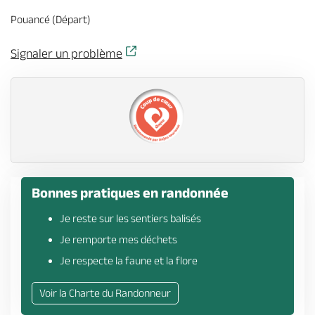
Billetterie en ligne
Pouancé (Départ)
Signaler un problème
Brochures & Cartes
Offices de tourisme
Comment venir ?
Ecrivez-nous
Bonnes pratiques en randonnée
Je reste sur les sentiers balisés
Je remporte mes déchets
Je respecte la faune et la flore
Voir la Charte du Randonneur