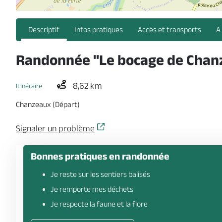
Descriptif
Infos pratiques
Accès et transports
A
Randonnée "Le bocage de Chan
8,62 km
Itinéraire
Chanzeaux (Départ)
Signaler un problème
Bonnes pratiques en randonnée
Je reste sur les sentiers balisés
Je remporte mes déchets
Je respecte la faune et la flore