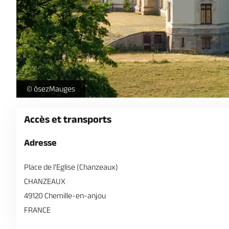
chateau-chanzeaux-patrimoine-cea-osezmauges-anjou-©M
© ôsezMauges
Accès et transports
Adresse
Place de l'Eglise (Chanzeaux)
CHANZEAUX
49120 Chemille-en-anjou
FRANCE