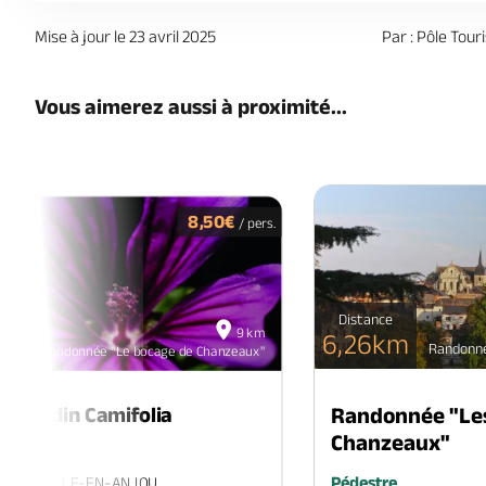
Mise à jour le 23 avril 2025
Par : Pôle To
Vous aimerez aussi à proximité...
8,50€
/ pers.
22
Distance
9 km
août
6,26km
Randonné
Randonnée "Le bocage de Chanzeaux"
2026
Randonnée "Les
au Jardin Camifolia
Chanzeaux"
 Atelier
Pédestre
lé, CHEMILLE-EN-ANJOU