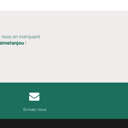
c nous en marquant
aimelanjou
!
Ecrivez-nous