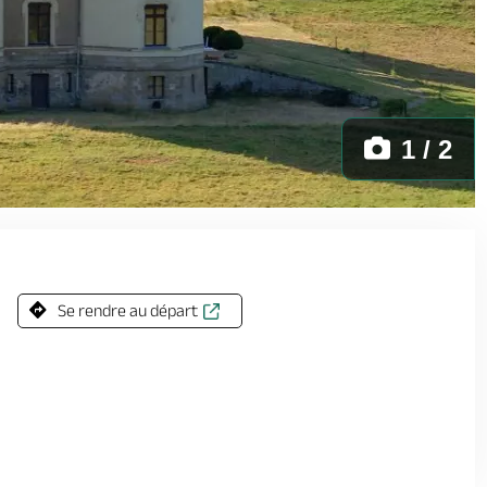
1 / 2
S -
Se rendre au départ