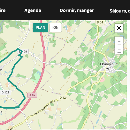
aire
Agenda
Dormir, manger
Séjours,
PLAN
IGN
+
−