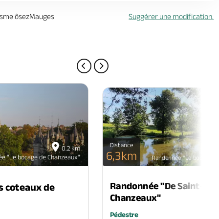
urisme ôsezMauges
Suggérer une modification.
PAGE PRÉCÉDENTE
PAGE SUIVANTE
Distance
0.2 km
6,3km
e "Le bocage de Chanzeaux"
Randonnée "Le bocage d
Randonnée "De Saint-Amb
 coteaux de
Chanzeaux"
Pédestre