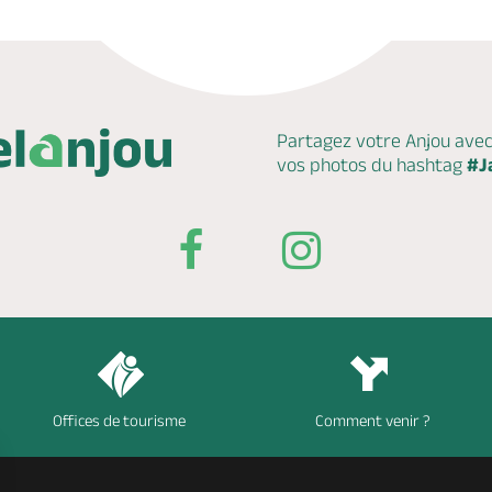
Partagez votre Anjou ave
vos photos du hashtag
#J
Offices de tourisme
Comment venir ?