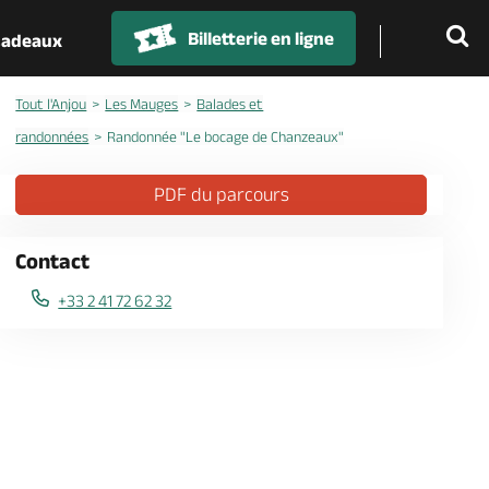
Billetterie en ligne
 cadeaux
Tout l'Anjou
Les Mauges
Balades et
randonnées
Randonnée "Le bocage de Chanzeaux"
PDF du parcours
Contact
+33 2 41 72 62 32