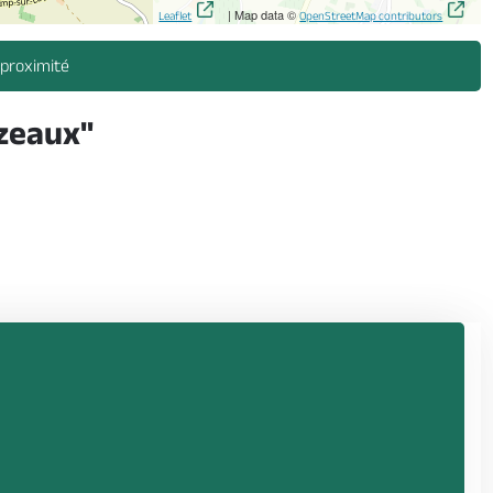
| Map data ©
Leaflet
OpenStreetMap contributors
 proximité
zeaux"