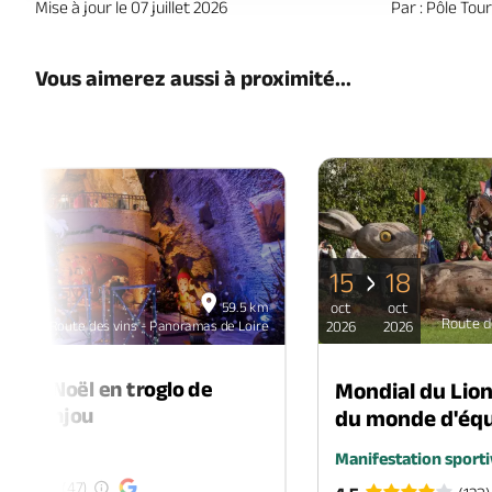
Mise à jour le 07 juillet 2026
Par : Pôle To
Vous aimerez aussi à proximité...
15
18
06
59.5 km
oct
oct
déc
Route d
Route des vins - Panoramas de Loire
2026
2026
2026
é de Noël en troglo de
Mondial du Lio
-en-Anjou
du monde d'équ
é
Manifestation sporti
(47)