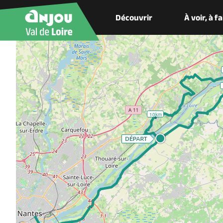
Découvrir
À voir, à f
10km