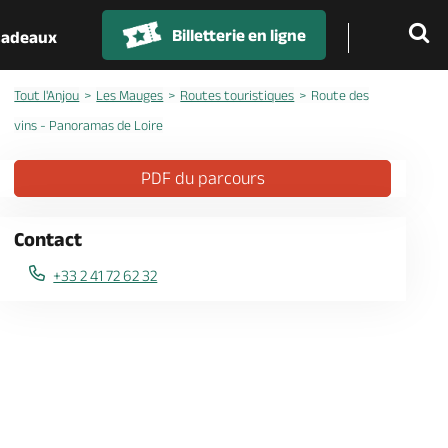
Billetterie en ligne
 cadeaux
Tout l'Anjou
Les Mauges
Routes touristiques
Route des
vins - Panoramas de Loire
PDF du parcours
Contact
+33 2 41 72 62 32