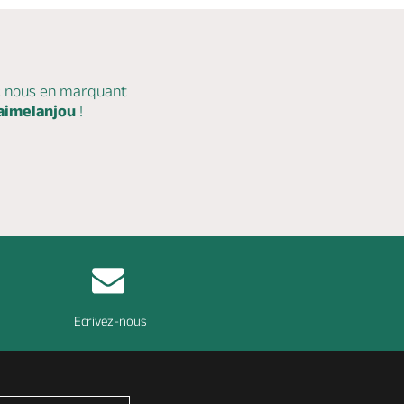
c nous en marquant
aimelanjou
!
Ecrivez-nous