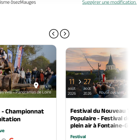
urisme ôsezMauges
Suggérer une modification.
PAGE PRÉCÉDENTE
PAGE SUIVANTE
11
27
38 km
août
août
es vins - Panoramas de Loire
Route des vins - Panora
2026
2026
Festival du Nouveau Thé
n - Championnat
Populaire - Festival de th
itation
plein air à Fontaine-Guéri
ve
Festival