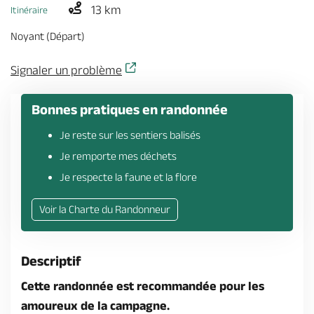
Billetterie en ligne
13 km
Itinéraire
Noyant (Départ)
Signaler un problème
Brochures & Cartes
Offices de tourisme
Comment venir ?
Ecrivez-nous
Bonnes pratiques en randonnée
Je reste sur les sentiers balisés
Je remporte mes déchets
Je respecte la faune et la flore
Voir la Charte du Randonneur
Descriptif
Cette randonnée est recommandée pour les
amoureux de la campagne.