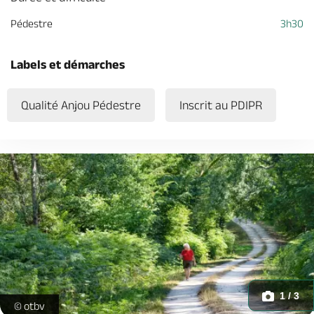
Pédestre
3h30
Labels et démarches
Qualité Anjou Pédestre
Inscrit au PDIPR
1 / 3
randonnee2 -
© otbv