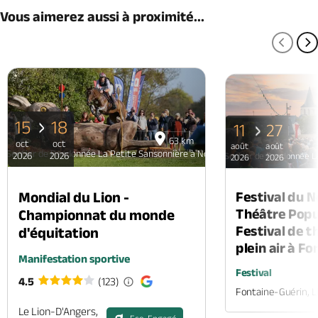
Vous aimerez aussi à proximité...
PAGE
P
15
18
11
27
63 km
oct
oct
août
août
Sentier de Randonnée La Petite Sansonnière à Noyant
2026
2026
Sentier de Randonnée L
2026
2026
Mondial du Lion -
Festival du 
Théâtre Popul
Championnat du monde
Festival de t
d'équitation
plein air à F
Manifestation sportive
Festival
4.5
(123)
Fontaine-Guérin, 
Le Lion-D'Angers,