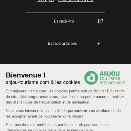
Espace Pro
Espace Groupes
© Anjou tourisme 2026 -
Plan du site
-
Fonctionnement du site
Bienvenue !
Mentions légales
-
Données personnelles
-
Cookies
anjou-tourisme.com & les cookies
CGU Réservation
-
Accessibilité : partiellement conforme
Sur anjou-tourisme.com, les cookies permettent de faciliter l'utilisation
du site, d'
échanger avec vous
, d'améliorer sa performance et réaliser
des statistiques de fréquentation et de navigation.
Nous vous laissons la possibilité de
paramétrer vos cookies
ou de
les accepter avant de poursuivre votre visite !
Pour modifier vos préférences par la suite, cliquez sur le lien
'Préférences de cookies' situé dans le pied de page.