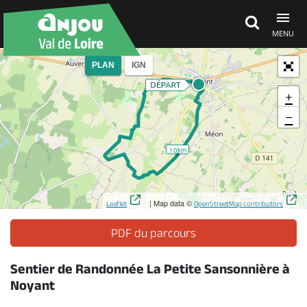
MENU
PLAN
IGN
Découvrir
+
−
À voir, à faire
10km
Agenda
| Map data ©
Leaflet
OpenStreetMap contributors
Dormir, manger
PDF du parcours
Sentier de Randonnée La Petite Sansonnière à
Séjours, cadeaux
Noyant