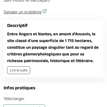
Saint-Florent-le-Vieil (Départ)
Billetterie en ligne
Signaler un problème
Descriptif
Entre Angers et Nantes, en amont d'Ancenis, le
Brochures & Cartes
Offices de tourisme
Comment venir ?
Ecrivez-nous
site classé d’une superficie de 1 715 hectares,
constitue un paysage singulier tant au regard de
critères géomorphologiques que pour sa
richesse patrimoniale, historique et littéraire.
Lire la suite
Infos pratiques
Télécharger