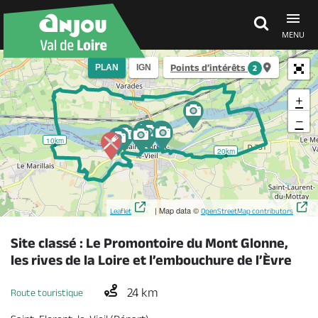
MENU
Points d’intérêts
PLAN
IGN
2
Découvrir
+
−
À voir, à faire
10km
20km
Agenda
| Map data ©
Leaflet
OpenStreetMap contributors
Dormir, manger
Site classé : Le Promontoire du Mont Glonne,
les rives de la Loire et l’embouchure de l’Èvre
Séjours, cadeaux
24 km
Route touristique