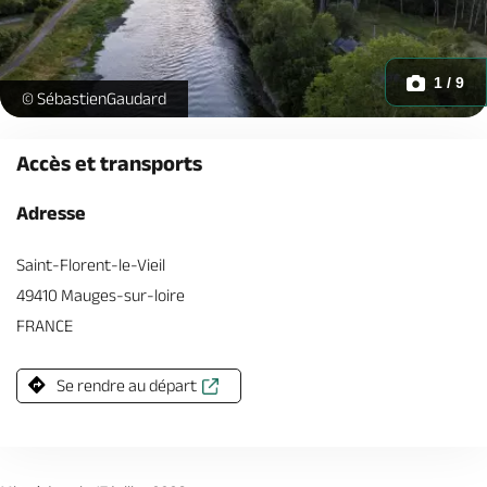
1 / 9
coucher-soleil-abbatiale-loire-saint-florent-le-vieil-anjou-main
© SébastienGaudard
Accès et transports
Adresse
Saint-Florent-le-Vieil
49410 Mauges-sur-loire
FRANCE
Se rendre au départ