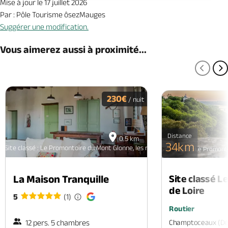
Mise à jour le 17 juillet 2026
Par : Pôle Tourisme ôsezMauges
Suggérer une modification.
Vous aimerez aussi à proximité...
PAGE
P
230€
/ nuit
Distance
0.5 km
34km
Site classé : Le Promontoire du Mont Glonne, les rives de la Loire et l’embouc
Site classé : Le Promont
Site classé L
La Maison Tranquille
de Loire
5
(1)
Routier
Champtoceaux (dép
12 pers. 5 chambres