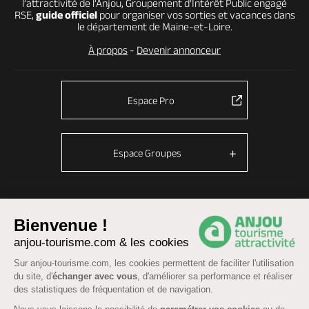
l’attractivité de l’Anjou, Groupement d’Intérêt Public engagé
RSE,
guide officiel
pour organiser vos sorties et vacances dans
le département de Maine-et-Loire.
À propos
-
Devenir annonceur
Espace Pro
Espace Groupes
© Anjou tourisme 2026 -
Plan du site
-
Fonctionnement du site
Bienvenue !
Mentions légales
-
Données personnelles
-
Cookies
anjou-tourisme.com & les cookies
CGU Réservation
-
Accessibilité : partiellement conforme
Sur anjou-tourisme.com, les cookies permettent de faciliter l'utilisation
du site, d'
échanger avec vous
, d'améliorer sa performance et réaliser
des statistiques de fréquentation et de navigation.