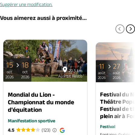
Suggérer une modification.
Vous aimerez aussi à proximité...
PAGE
P
15
18
11
27
20.5 km
oct
oct
août
août
Au P'tit Resto
2026
2026
2026
2026
Mondial du Lion -
Festival du 
Théâtre Popul
Championnat du monde
Festival de t
d'équitation
plein air à F
Manifestation sportive
Festival
4.5
(123)
Fontaine-Guérin, 