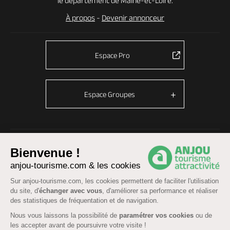
le département de Maine-et-Loire.
À propos
-
Devenir annonceur
Espace Pro
Espace Groupes
© Anjou tourisme 2026 -
Plan du site
-
Fonctionnement du site
Bienvenue !
Mentions légales
-
Données personnelles
-
Cookies
anjou-tourisme.com & les cookies
CGU Réservation
-
Accessibilité : partiellement conforme
Sur anjou-tourisme.com, les cookies permettent de faciliter l'utilisation
du site, d'
échanger avec vous
, d'améliorer sa performance et réaliser
des statistiques de fréquentation et de navigation.
Nous vous laissons la possibilité de
paramétrer vos cookies
ou de
les accepter avant de poursuivre votre visite !