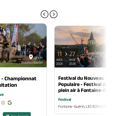
PAGE PRÉCÉDENTE
PAGE SUIVANTE
11
27
21 km
août
août
Bouillon Baron
B
2026
2026
Festival du Nouveau Thé
n - Championnat
Populaire - Festival de th
itation
plein air à Fontaine-Guéri
ve
Festival
Fontaine-Guérin, LES BOIS D'ANJOU