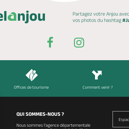
Partagez votre Anjou ave
vos photos du hashtag
#J
Offices de tourisme
Comment venir ?
QUI SOMMES-NOUS ?
Espac
Nous sommes l’agence départementale