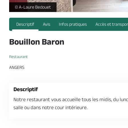
-
© A-Laure Bedouet
Descriptif
Avis
Infos pratiques
Accès et transpo
Bouillon Baron
Restaurant
ANGERS
Descriptif
Notre restaurant vous accueille tous les midis, du lund
salle ou dans notre cour intérieure.