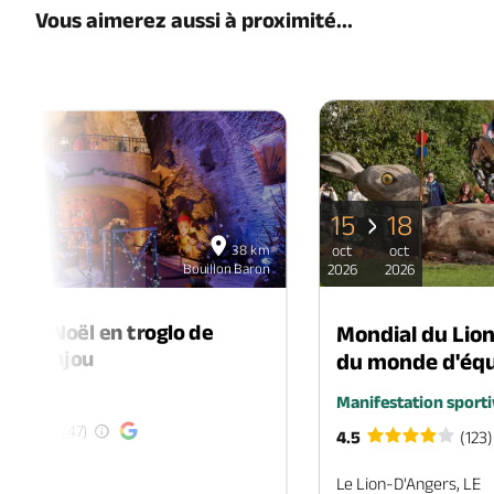
Vous aimerez aussi à proximité...
15
18
06
38 km
oct
oct
déc
Bouillon Baron
2026
2026
2026
é de Noël en troglo de
Mondial du Lio
-en-Anjou
du monde d'équ
é
Manifestation sporti
(47)
4.5
(123)
EN-ANJOU
Le Lion-D'Angers, LE