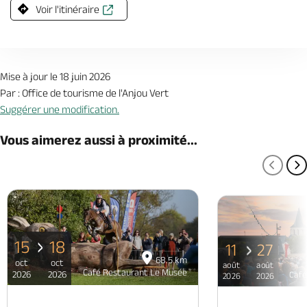
Voir l'itinéraire
Mise à jour le 18 juin 2026
Par : Office de tourisme de l'Anjou Vert
Suggérer une modification.
Vous aimerez aussi à proximité...
PAGE
P
15
18
11
27
68.5 km
oct
oct
août
août
Café Restaurant Le Musée
2026
2026
Café
2026
2026