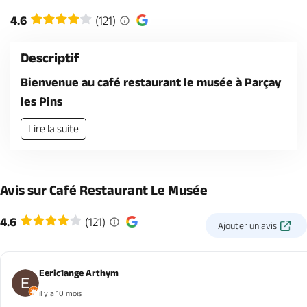
Billetterie en ligne
4.6
(121)
Descriptif
Bienvenue au café restaurant le musée à Parçay
les Pins
Brochures & Cartes
Offices de tourisme
Comment venir ?
Ecrivez-nous
Lire la suite
Avis sur Café Restaurant Le Musée
4.6
(121)
Ajouter un avis
Eeric1ange Arthym
il y a 10 mois