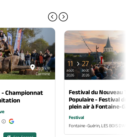
PAGE PRÉCÉDENTE
PAGE SUIVANTE
11
27
20.5 km
août
août
Carmine
2026
2026
Festival du Nouveau Thé
n - Championnat
Populaire - Festival de th
itation
plein air à Fontaine-Guéri
ve
Festival
Fontaine-Guérin, LES BOIS D'ANJOU