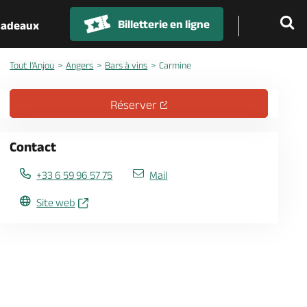
Billetterie en ligne
 cadeaux
Tout l'Anjou
Angers
Bars à vins
Carmine
Réserver
Contact
+33 6 59 96 57 75
Mail
Site web