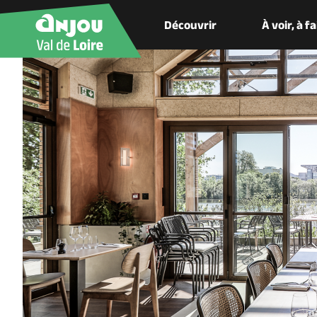
Découvrir
À voir, à f