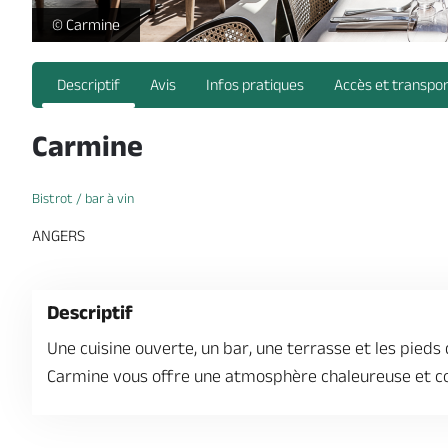
-
© Carmine
Descriptif
Avis
Infos pratiques
Accès et transpo
Carmine
Bistrot / bar à vin
ANGERS
Descriptif
Une cuisine ouverte, un bar, une terrasse et les pieds 
Carmine vous offre une atmosphère chaleureuse et co