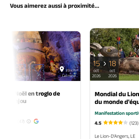
Vous aimerez aussi à proximité...
15
18
06
39 km
oct
oct
déc
Carmine
2026
2026
2026
é de Noël en troglo de
Mondial du Lio
-en-Anjou
du monde d'équ
é
Manifestation sporti
(47)
4.5
(123)
EN-ANJOU
Le Lion-D'Angers, LE