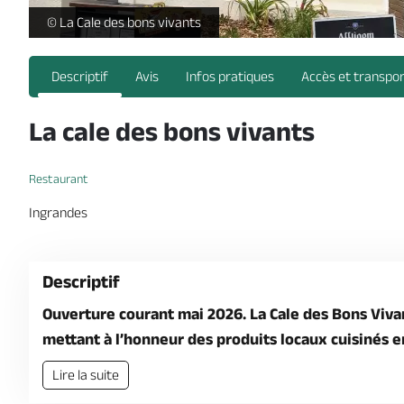
La Cale des bons vivants -
© La Cale des bons vivants
Descriptif
Avis
Infos pratiques
Accès et transpo
La cale des bons vivants
Restaurant
Ingrandes
Descriptif
Ouverture courant mai 2026. La Cale des Bons Vivan
mettant à l’honneur des produits locaux cuisinés en
Lire la suite