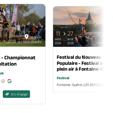
PAGE PRÉCÉDENTE
PAGE SUIVANTE
11
27
30.5 km
août
août
La cale des bons vivants
La cale des
2026
2026
Festival du Nouveau Thé
n - Championnat
Populaire - Festival de th
itation
plein air à Fontaine-Guéri
ve
Festival
Fontaine-Guérin, LES BOIS D'ANJOU
Eco-Engagé