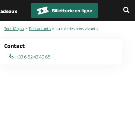
Billetterie en ligne
 cadeaux
Tout l'Anjou
Restaurants
La cale des bons vivants
Contact
+33 6 82 43 40 65