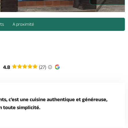
rts
A proximité
4.8
(27)
ts, c’est une cuisine authentique et généreuse,
 toute simplicité.