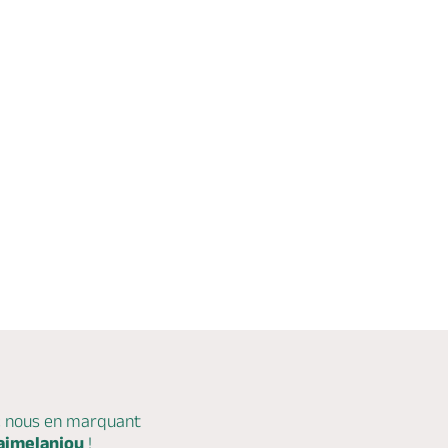
c nous en marquant
aimelanjou
!