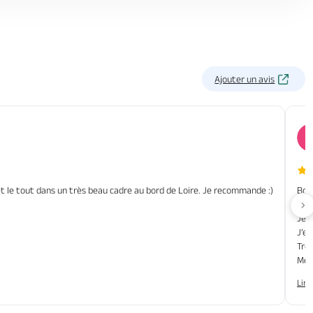
Ajouter un avis
t le tout dans un très beau cadre au bord de Loire. Je recommande :)
Bon
Éta
Av
Je d
J’e
Très
Merc
Lire