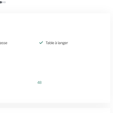
rasse
Table à langer
48