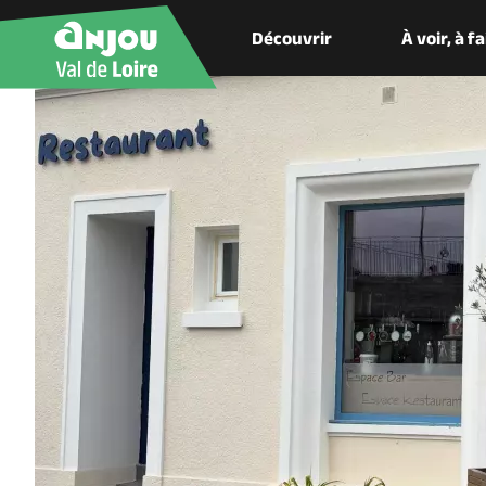
Découvrir
À voir, à f