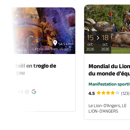
15
18
06
54.5 km
oct
oct
déc
La cale des bons vivants
2026
2026
2026
é de Noël en troglo de
Mondial du Lio
-en-Anjou
du monde d'équ
é
Manifestation sporti
(47)
4.5
(123)
EN-ANJOU
Le Lion-D'Angers, LE
LION-D'ANGERS