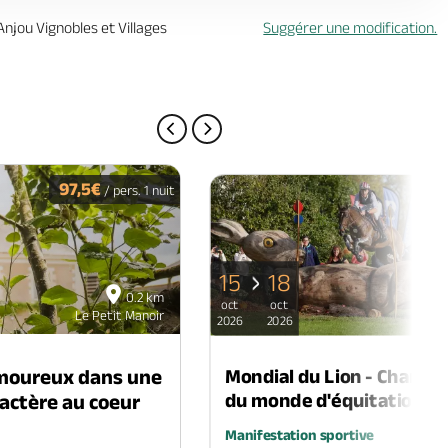
Anjou Vignobles et Villages
Suggérer une modification.
PAGE PRÉCÉDENTE
PAGE SUIVANTE
97,5€
/ pers. 1 nuit
15
18
0.2 km
oct
oct
Le Petit Manoir
Le
2026
2026
Mondial du Lion - Champi
moureux dans une
du monde d'équitation
actère au coeur
Manifestation sportive