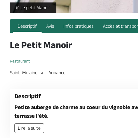
lepetitmanoir-saintmelainesuraubance-49-1-1121342 -
© Le petit Manoir
Descriptif
Avis
Infos pratiques
Accès et transpo
Le Petit Manoir
Restaurant
Saint-Melaine-sur-Aubance
Descriptif
Petite auberge de charme au coeur du vignoble avec
terrasse l'été.
Lire la suite