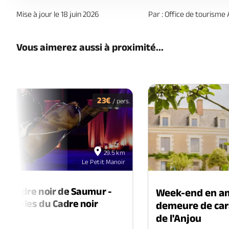
Mise à jour le 18 juin 2026
Par : Office de tourisme 
Vous aimerez aussi à proximité...
23€
/ pers.
18
29.5 km
oct
Le Petit Manoir
2026
du Cadre noir de Saumur -
Week-end en a
usicales du Cadre noir
demeure de car
de l'Anjou
cle